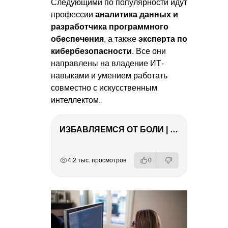
Следующими по популярности идут
профессии
аналитика данных и
разработчика программного
обеспечения
, а также
эксперта по
кибербезопасности
. Все они
направлены на владение ИТ-
навыками и умением работать
совместно с искусственным
интеллектом.
ИЗБАВЛЯЕМСЯ ОТ БОЛИ | Важность режима и питания
РЕКЛАМА
РЕКЛАМА
РЕКЛАМА
РЕКЛАМА
4.2 тыс. просмотров
0