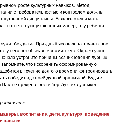
рерывном росте культурных навыков. Метод
етании с требовательностью и контролем должны
й внутренней дисциплины. Если же отец и мать
я соответствующих хороших манер, то у ребенка
служит безделье. Праздный человек расточает свое
то у него нет обычая экономить его. Однако учить
 начала устраните причины возникновения дурных
и запомните, что искоренить сформированную
адобится в течение долгого времени контролировать
ать победу над своей дурной привычкой. Будьте
а Вам не придется вести борьбу с их дурными
 родители!»
манеры
,
воспитание
,
дети
,
культура
,
поведение
,
е навыки