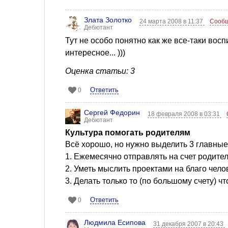
Злата Золотко
24 марта 2008 в 11:37
Сообщ
Дебютант
Тут не особо понятно как же все-таки восп
интересное... )))
Оценка статьи: 3
Ответить
0
Сергей Федорин
18 февраля 2008 в 03:31
Дебютант
Культура помогать родителям
Всё хорошо, но нужно выделить 3 главные
1. Ежемесячно отправлять на счет родите
2. Уметь мыслить проектами на благо чело
3. Делать только то (по большому счету) чт
Ответить
0
Людмила Есипова
31 декабря 2007 в 20:43