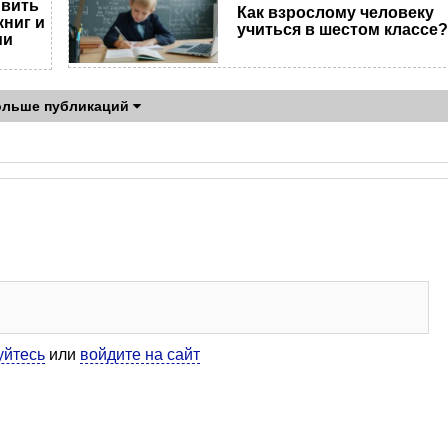
ивить
Как взрослому человеку
ниг и
учиться в шестом классе
ми
ольше публикаций
уйтесь
или
войдите на сайт