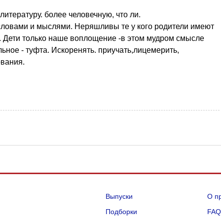
литературу. более человечную, что ли.
т словами и мыслями. Неряшливы те у кого родители имеют
. Дети только наше воплощение -в этом мудром смысле
льное - туфта. Искоренять. приучать,лицемерить,
ования.
Выпуски
О п
Подборки
FA