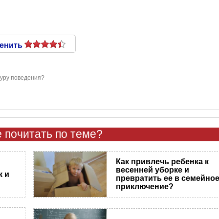
енить
туру поведения?
 почитать по теме?
Как привлечь ребенка к
весенней уборке и
к и
превратить ее в семейно
приключение?