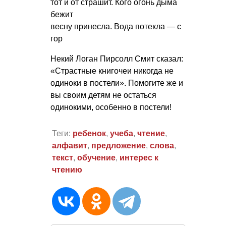
тот и от страшит. Кого огонь дыма
бежит
весну принесла. Вода потекла — с
гор
Некий Логан Пирсолл Смит сказал:
«Страстные книгочеи никогда не
одиноки в постели». Помогите же и
вы своим детям не остаться
одинокими, особенно в постели!
Теги:
ребенок
,
учеба
,
чтение
,
алфавит
,
предложение
,
слова
,
текст
,
обучение
,
интерес к
чтению