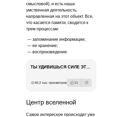
смысловой), и есть наша
умственная деятельность,
направленная на этот объект. Все,
что касается памяти, сводится к
трем процессам:
— запоминание информации;
— ее хранение;
— воспроизведение.
ТЫ УДИВИШЬСЯ СИЛЕ ЭТО ЧЕЛОВЕКА! Блог о нашей поездке в Вышний Волочек
РЕКЛАМА
РЕКЛАМА
РЕКЛАМА
РЕКЛАМА
40.2 тыс. просмотров
33
Центр вселенной
Самое интересное происходит уже