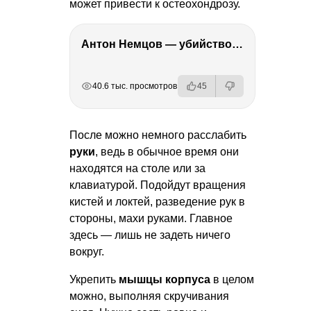
может привести к остеохондрозу.
Антон Немцов — убийство Бориса Немцова, переезд в Дубай, семья и политика
РЕКЛАМА
РЕКЛАМА
РЕКЛАМА
РЕКЛАМА
40.6 тыс. просмотров
45
После можно немного расслабить
руки
, ведь в обычное время они
находятся на столе или за
клавиатурой. Подойдут вращения
кистей и локтей, разведение рук в
стороны, махи руками. Главное
здесь — лишь не задеть ничего
вокруг.
Укрепить
мышцы корпуса
в целом
можно, выполняя скручивания