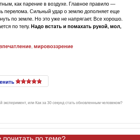
ным, как парение в воздухе. Главное правило —
шь перелома. Сильный удар о землю дополняет еще
уть по земле. Но это уже не напрягает. Все хорошо.
ется по телу.
Надо встать и помахать рукой, мол,
впечатление
,
мировоззрение
енить
 эксперимент, или Как за 30 секунд стать обновленным человеком?
 почитать по теме?