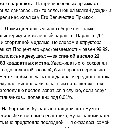
сного парашюта
. На тренировочных прыжках с
анда двигалась как-то вяло. Пошел мелкий дождик и
реди нас ждал сам Его Величество Прыжок.
. Яркий цвет лишь усилил общее несколько
ил истерику и тяжеленный парашют. Парашют Д-1 —
 и спортивной моделью. По словам инструктора
ашют. Процент его «раскрываемости» равен 99,99.
разилось на девушках — за
спиной висело 22
83 квадратных метра
. Удерживать его, сохраняя
 гордо поднятой головой, было просто нереально.
есте, чтобы не дать повода для очередного потока
нему нас экипировали запасным парашютом. Тем
гополучно воспользоваться в случае, если вдруг
астливчиков», попавших под 0,01%.
. На борт меня буквально втащили, потому что
и ходьбе в костюме десантника, жутко напоминали
ь мне предстояло последней — я оказалась самой