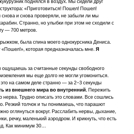
кукурузник поднялся в воздух. Мы сидели друг
структора: «Приготовиться! Пошел! Пошел!
 снова и снова проверяли, не забыли ли мы
арабин. Странно, но улыбки при этом не сходили с
ту — 700 метров.
прыжком, была спина моего однокурсника Дениса.
 «Пошел!», которая предназначалась мне.
Я
ты ощущаешь за считанные секунды свободного
риземления мы еще долго не могли угомониться.
 это на самом деле странно — за 2−3 секунды
ть из внешнего мира во внутренний.
Пережить
 нерва. Трудно описать это словами. Все сошлись
о. Резкий толчок и ты понимаешь, что парашют
жно оглянуться вокруг. Расслабить нервы, дыхание,
, речку, маленький аэродром. И крикнуть, что есть
нд. Как минимум 30…