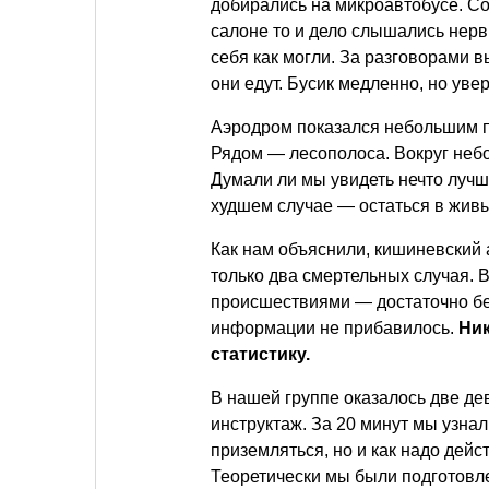
добирались на микроавтобусе. Соб
салоне то и дело слышались нер
себя как могли. За разговорами в
они едут. Бусик медленно, но уве
Аэродром показался небольшим п
Рядом — лесополоса. Вокруг неб
Думали ли мы увидеть нечто луч
худшем случае — остаться в жив
Как нам объяснили, кишиневский а
только два смертельных случая.
происшествиями — достаточно без
информации не прибавилось.
Ник
статистику.
В нашей группе оказалось две де
инструктаж. За 20 минут мы узнал
приземляться, но и как надо дей
Теоретически мы были подготов