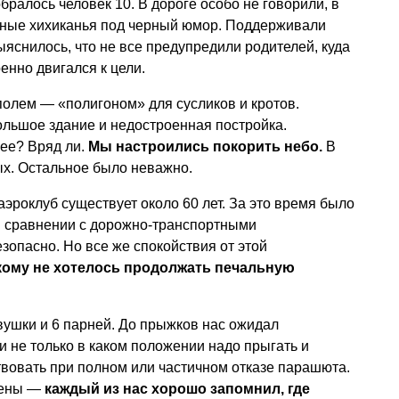
ралось человек 10. В дороге особо не говорили, в
вные хихиканья под черный юмор. Поддерживали
ыяснилось, что не все предупредили родителей, куда
ренно двигался к цели.
олем — «полигоном» для сусликов и кротов.
ольшое здание и недостроенная постройка.
шее? Вряд ли.
Мы настроились покорить небо.
В
ых. Остальное было неважно.
эроклуб существует около 60 лет. За это время было
 В сравнении с дорожно-транспортными
опасно. Но все же спокойствия от этой
ому не хотелось продолжать печальную
вушки и 6 парней. До прыжков нас ожидал
и не только в каком положении надо прыгать и
ствовать при полном или частичном отказе парашюта.
лены —
каждый из нас хорошо запомнил, где