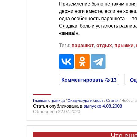
Приземление было не таким прият
держи ноги вместе, если не хоче
одна особенность парашюта — тян
Сладкая боль и усталость разлива
«жива!».
Теги:
парашют
,
отдых
,
прыжки
,
Комментировать
13
Оц
Главная страница
/
Физкультура и спорт
/
Статьи
/
Небесный
Статья опубликована в
выпуске 4.08.2008
Обновлено 22.07.2020
Что еще