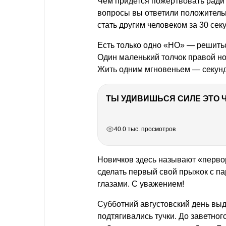
Чем придется пожертвовать ради 
вопросы вы ответили положительн
стать другим человеком за 30 секу
Есть только одно «НО» — решить
Один маленький толчок правой но
Жить одним мгновеньем — секунд
РЕКЛАМА
РЕКЛАМА
РЕКЛАМА
РЕКЛАМА
РЕКЛАМА
40.0 тыс. просмотров
Новичков здесь называют «первор
сделать первый свой прыжок с п
глазами. С уважением!
Субботний августовский день выд
подтягивались тучки. До заветно