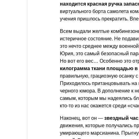
находится красная ручка запа
виртуального борта самолета ком
учения пришлось прекратить. Впе
Всем выдали желтые комбинезоны
истеричное состояние. Не подав
это нечто среднее между военной
Юрия, это самый безопасный пар
Но вот его вес… Особенно это от
килограмма ткани площадью в 
правильную, грациозную осанку с
Приходилось пританцовывать на м
черного юмора. В дополнение к 
самым, которым мы надеялись бла
кто-то из нас окажется среди «сч
Наконец, вот он —
звездный час
движения, которые получались пр
умирающего марсианина. Прыгнут