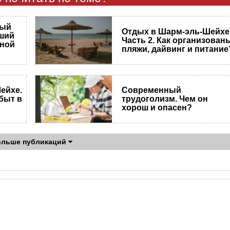
ный
Отдых в Шарм-эль-Шейхе
чший
Часть 2. Как организован
нной
пляжи, дайвинг и питание
ейхе.
Современный
 быт в
трудоголизм. Чем он
хорош и опасен?
ольше публикаций