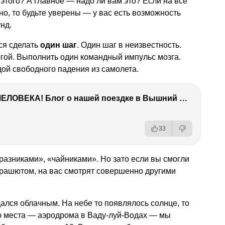
этого? А главное — надо ли вам это? Если на все
о, то будьте уверены — у вас есть возможность
нд.
ся сделать
один шаг
. Один шаг в неизвестность.
гой. Выполнить один командный импульс мозга.
ой свободного падения из самолета.
ТЫ УДИВИШЬСЯ СИЛЕ ЭТО ЧЕЛОВЕКА! Блог о нашей поездке в Вышний Волочек
33
азниками», «чайниками». Но зато если вы смогли
арашютом, на вас смотрят совершенно другими
ался облачным. На небе то появлялось солнце, то
го места — аэродрома в Ваду-луй-Водах — мы