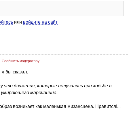
уйтесь
или
войдите на сайт
Сообщить модератору
 я бы сказал.
 что движения, которые получались при ходьбе в
 умирающего марсианина.
браз возникает как маленькая мизансцена. Нравится!...