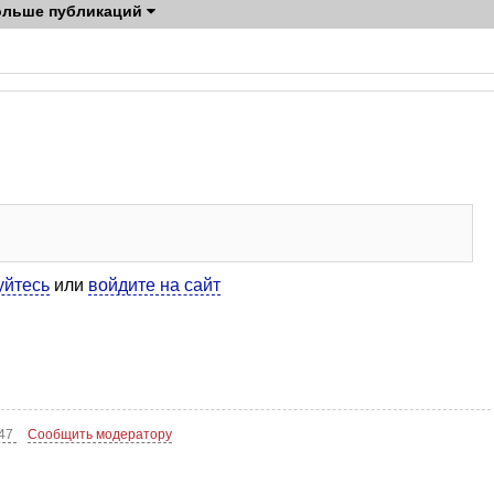
ольше публикаций
уйтесь
или
войдите на сайт
:47
Сообщить модератору