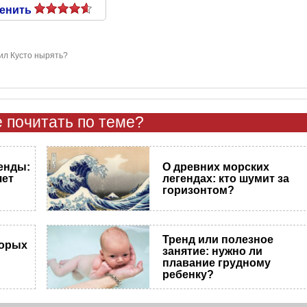
енить
ил Кусто нырять?
 почитать по теме?
енды:
О древних морских
яет
легендах: кто шумит за
горизонтом?
Тренд или полезное
торых
занятие: нужно ли
плавание грудному
ребенку?