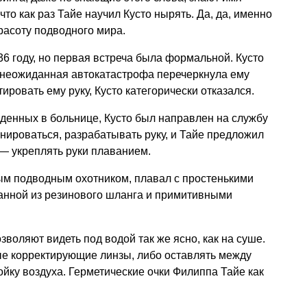
что как раз Тайе научил Кусто нырять. Да, да, именно
расоту подводного мира.
6 году, но первая встреча была формальной. Кусто
о неожиданная автокатастрофа перечеркнула ему
тировать ему руку, Кусто категорически отказался.
денных в больнице, Кусто был направлен на службу
енироваться, разрабатывать руку, и Тайе предложил
— укреплять руки плаванием.
м подводным охотником, плавал с простенькими
ланной из резинового шланга и примитивными
воляют видеть под водой так же ясно, как на суше.
е корректирующие линзы, либо оставлять между
йку воздуха. Герметические очки Филиппа Тайе как