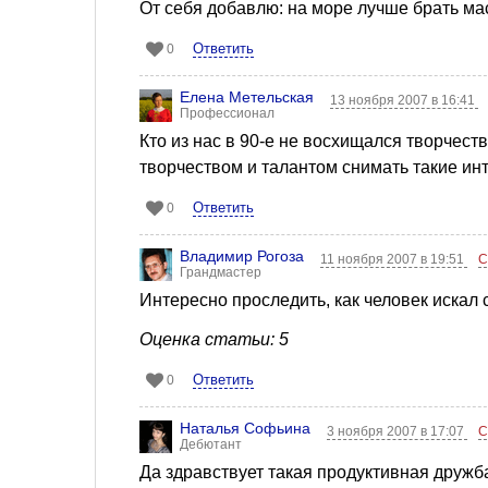
От себя добавлю: на море лучше брать мас
Ответить
0
Елена Метельская
13 ноября 2007 в 16:41
Профессионал
Кто из нас в 90-е не восхищался творчест
творчеством и талантом снимать такие и
Ответить
0
Владимир Рогоза
11 ноября 2007 в 19:51
С
Грандмастер
Интересно проследить, как человек искал с
Оценка статьи: 5
Ответить
0
Наталья Софьина
3 ноября 2007 в 17:07
С
Дебютант
Да здравствует такая продуктивная дружба,