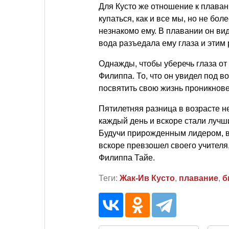
Для Кусто же отношение к плаван
купаться, как и все мы, но не бо
незнакомо ему. В плавании он ви
вода разъедала ему глаза и этим
Однажды, чтобы уберечь глаза от
Филиппа. То, что он увидел под в
посвятить свою жизнь проникнов
Пятилетняя разница в возрасте н
каждый день и вскоре стали луч
Будучи прирожденным лидером, вс
вскоре превзошел своего учителя,
Филиппа Тайе.
Теги:
Жак-Ив Кусто
,
плавание
,
б