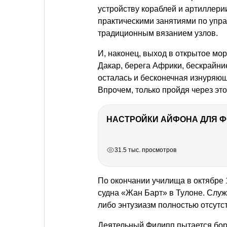
устройству кораблей и артиллери
практическими занятиями по упра
традиционным вязанием узлов.
И, наконец, выход в открытое мо
Дакар, берега Африки, бескрайни
осталась и бесконечная изнуряюща
Впрочем, только пройдя через эт
НАСТРОЙКИ АЙФОНА ДЛЯ 
РЕКЛАМА
РЕКЛАМА
РЕКЛАМА
РЕКЛАМА
РЕКЛАМА
31.5 тыс. просмотров
По окончании училища в октябре 
судна «Жан Барт» в Тулоне. Служ
либо энтузиазм полностью отсутст
Деятельный Филипп пытается боро