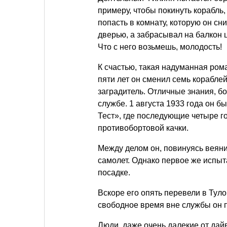
примеру, чтобы покинуть корабль
попасть в комнату, которую он сни
дверью, а забрасывал на балкон ц
Что с него возьмешь, молодость!
К счастью, такая надуманная ром
пяти лет он сменил семь корабле
заградитель. Отличные знания, б
службе. 1 августа 1933 года он 
Тест», где последующие четыре 
противобортовой качки.
Между делом он, повинуясь веян
самолет. Однако первое же испыт
посадке.
Вскоре его опять перевели в Тул
свободное время вне службы он 
Люди, даже очень далекие от дай