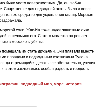
ию было чисто поверхностным. Да, он любил
лее. Снаряжение для подводной охоты было и вовсе
дел только средство для укрепления мышц. Морская
 раздражала.
 морской соли, Жак-Ив тоже надел защитные очки
одой, ошеломило его. С этого момента он решает
ению в морские глубины.
е помешала им стать друзьями. Они плавали вместе
шими пловцами и подводными охотниками Тулона.
егда стремящийся делать все обстоятельно, ученик
 и в этом заключалась особая радость и гордость
иографии
,
подводный мир
,
море
,
история