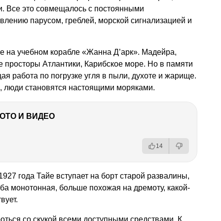
и. Все это совмещалось с постоянными
влению парусом, греблей, морской сигнализацией и
ре на учебном корабле «Жанна Д’арк». Мадейра,
е просторы Атлантики, Карибское море. Но в памяти
я работа по погрузке угля в пыли, духоте и жарище.
о, люди становятся настоящими моряками.
ФОТО И ВИДЕО
14
1927 года Тайе вступает на борт старой развалины,
ба монотонная, больше похожая на дремоту, какой-
вует.
ться со скукой всеми доступными средствами. К