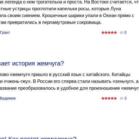
я легенда о нем трогательна и проста. На Востоке считается, чт
тные устрицы проглотили капельки росы, которые Луна
ла своим сиянием. Крошечные шарики упали в Океан прямо с
там превратились в перламутровые сокровища.
 Грант
0
вает история жемчуга?
ово «жемчуг» пришло в русский язык с китайского. Китайцы
и «чжень-гжу». В России его сперва стали называть «зеньчуг», а
азвание преобразовалось в удобное для произношения «жемчуг
 Вадимов
3