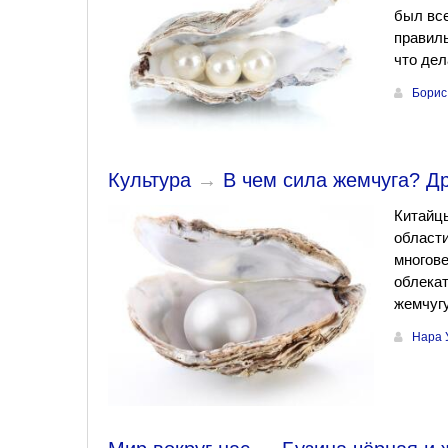
был все
правиль
что дел
Борис
Культура
→
В чем сила жемчуга? Д
Китайцы
области
многове
облекат
жемчугу
Нара 