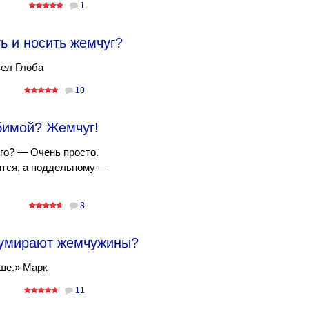
1
ь и носить жемчуг?
вел Глоба
10
бимой? Жемчуг!
го? — Очень просто.
ится, а поддельному —
8
 умирают жемчужины?
ше.» Марк
11