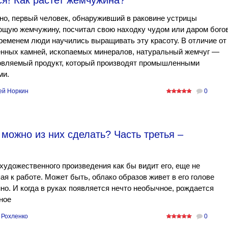
ся! Как растет жемчужина?
о, первый человек, обнаруживший в раковине устрицы
щую жемчужину, посчитал свою находку чудом или даром богов
ременем люди научились выращивать эту красоту. В отличие от
енных камней, ископаемых минералов, натуральный жемчуг —
овляемый продукт, который производят промышленными
ми.
ей Норкин
0
можно из них сделать? Часть третья –
художественного произведения как бы видит его, еще не
ая к работе. Может быть, облако образов живет в его голове
но. И когда в руках появляется нечто необычное, рождается
ное
 Рохленко
0