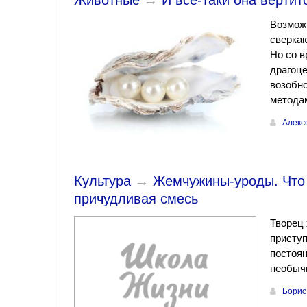
Животные
→
И все-таки она вертит
Возможн
сверкаю
Но со в
драгоц
возобн
метода
Алекс
Культура
→
Жемчужины-уроды. Что 
причудливая смесь
Творец 
приступ
постоян
необыч
Борис