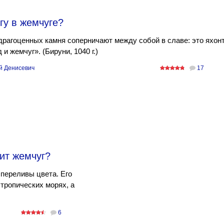
гу в жемчуге?
рагоценных камня соперничают между собой в славе: это яхонт
 и жемчуг». (Бируни, 1040 г.)
й Денисевич
17
ит жемчуг?
 переливы цвета. Его
 тропических морях, а
6