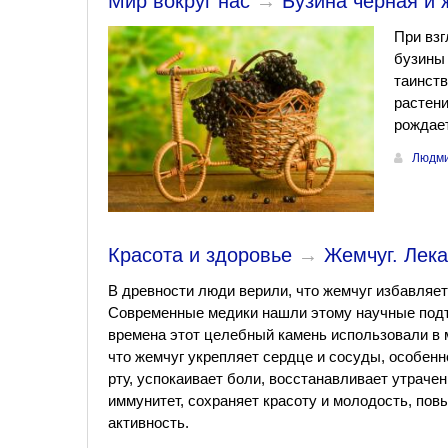
Мир вокруг нас
→
Бузина чёрная и 
При взг
бузины
таинств
растени
рождает
Людми
Красота и здоровье
→
Жемчуг. Лека
В древности люди верили, что жемчуг избавляет
Современные медики нашли этому научные подт
времена этот целебный камень использовали в 
что жемчуг укрепляет сердце и сосуды, особенн
рту, успокаивает боли, восстанавливает утрач
иммунитет, сохраняет красоту и молодость, по
активность.