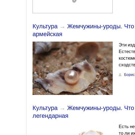
Культура
→
Жемчужины-уроды. Что 
армейская
Эти из
Естеств
костюмо
сходств
Борис
Культура
→
Жемчужины-уроды. Что 
легендарная
Есть не
то ли и