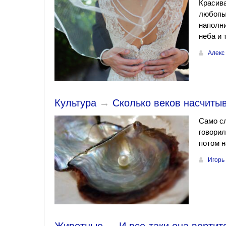
Красива
любопы
наполни
неба и 
Алекс
Культура
→
Сколько веков насчиты
Само сл
говорил
потом н
Игорь