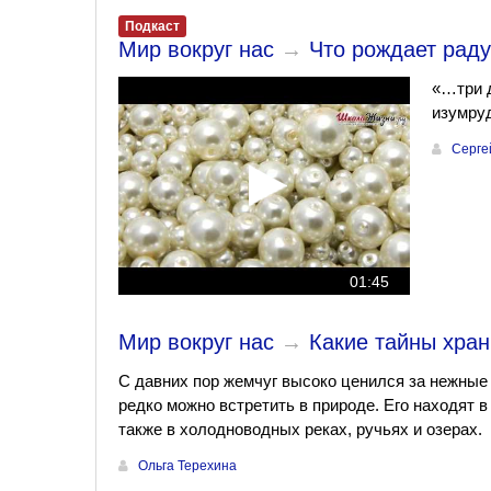
Подкаст
Мир вокруг нас
→
Что рождает раду
«…три д
изумруд
Серге
01:45
Мир вокруг нас
→
Какие тайны хран
С давних пор жемчуг высоко ценился за нежные
редко можно встретить в природе. Его находят в
также в холодноводных реках, ручьях и озерах.
Ольга Терехина