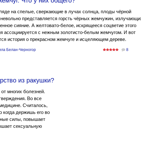
жемчуг. Что у них общего?
ляде на спелые, сверкающие в лучах солнца, плоды чёрной
 невольно представляется горсть чёрных жемчужин, излучающи
енное сияние. А желтовато-белое, искрящееся соцветие этого
я ассоциируется с нежным золотисто-белым жемчугом. И вот
ся история о прекрасном жемчуге и исцеляющем дереве.
ла Белан-Черногор
8
рство из ракушки?
 от многих болезней.
верждения. Во все
медицине. Считалось,
о когда держишь его во
енные силы, повышает
вышает сексуальную