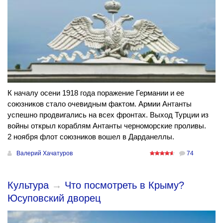
К началу осени 1918 года поражение Германии и ее
союзников стало очевидным фактом. Армии Антанты
успешно продвигались на всех фронтах. Выход Турции из
войны открыл кораблям Антанты черноморские проливы.
2 ноября флот союзников вошел в Дарданеллы.
Валерий Хачатуров
74
Культура
→
Что посмотреть в Крыму?
Юсуповский дворец