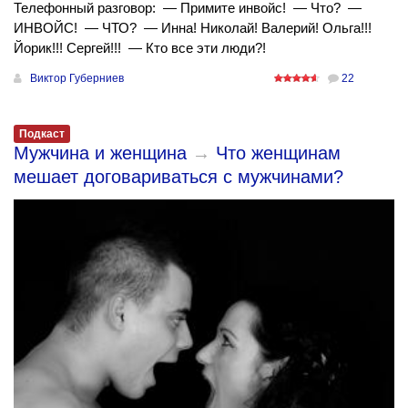
Телефонный разговор: — Примите инвойс! — Что? —
ИНВОЙС! — ЧТО? — Инна! Николай! Валерий! Ольга!!!
Йорик!!! Сергей!!! — Кто все эти люди?!
Виктор Губерниев
22
Подкаст
Мужчина и женщина
→
Что женщинам
мешает договариваться с мужчинами?