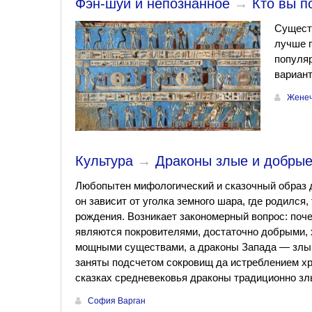
Фэн-шуй и непознанное
→
Кто вы п
Сущест
лучше п
популяр
вариант
Женеч
Культура
→
Драконы злые и добрые
Любопытен мифологический и сказочный образ д
он зависит от уголка земного шара, где родился,
рождения. Возникает закономерный вопрос: поч
являются покровителями, достаточно добрыми, 
мощными существами, а драконы Запада — злы,
заняты подсчетом сокровищ да истреблением х
сказках средневековья драконы традиционно злы
София Варган