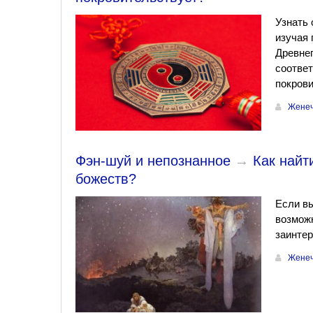
Узнать 
изучая 
Древнег
соответ
покрови
Женеч
Фэн-шуй и непознанное
→
Как найт
божеств?
Если вы
возможн
заинтер
Женеч