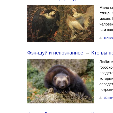
Мало кт
птица. 
месяц. 
человек
вам ваш
Женеч
Фэн-шуй и непознанное
→
Кто вы п
Любите
гороско
предста
которых
определ
покрови
Женеч