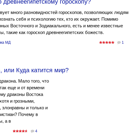
о древнеегипетскому гороскопу?
вует много разновидностей гороскопов, позволяющих людям
ознать себя и психологию тех, кто их окружает. Помимо
ных Восточного и Зодиакального, есть и менее известные
ы, такие как гороскоп древнеегипетских божеств.
ка МД
1
, или Куда катится мир?
ракона. Мало того, что
 так еще и от времени
ему драконы Востока
хотя и грозными,
 злонравны и только и
ристиан? Почему в
, а в
4