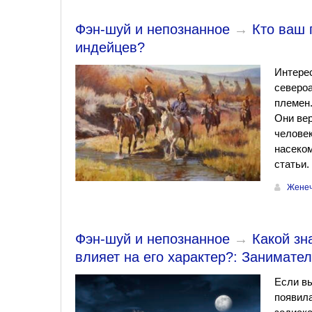
Фэн-шуй и непознанное
→
Кто ваш 
индейцев?
Интере
североа
племен.
Они вер
человек
насеком
статьи.
Женеч
Фэн-шуй и непознанное
→
Какой зн
влияет на его характер?: Занимате
Если вы
появила