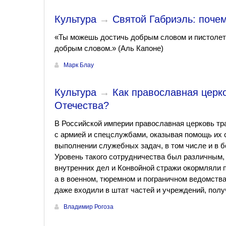
Культура
→
Святой Габриэль: поче
«Ты можешь достичь добрым словом и пистолет
добрым словом.» (Аль Капоне)
Марк Блау
Культура
→
Как православная церк
Отечества?
В Российской империи православная церковь т
с армией и спецслужбами, оказывая помощь их 
выполнении служебных задач, в том числе и в 
Уровень такого сотрудничества был различным,
внутренних дел и Конвойной стражи окормляли 
а в военном, тюремном и пограничном ведомст
даже входили в штат частей и учреждений, пол
Владимир Рогоза