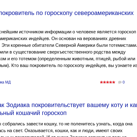
покровитель по гороскопу североамериканских
снейшим источником информации о человеке является гороскоп
мериканских индейцев. Он основан на верованиях древних
 Эти коренные обитатели Северной Америки были тотемистами
или в существование сверхъестественного родства между
ом и его тотемом (определенным животным, птицей, рыбой или
ым). Кто ваш покровитель по гороскопу индейцев, вы узнаете и
ка МД
0
ак Зодиака покровительствует вашему коту и ка
льный кошачий гороскоп
 собрались завести кошку, то не поленитесь узнать, когда она
сь на свет. Оказывается, кошки, как и люди, имеют своих