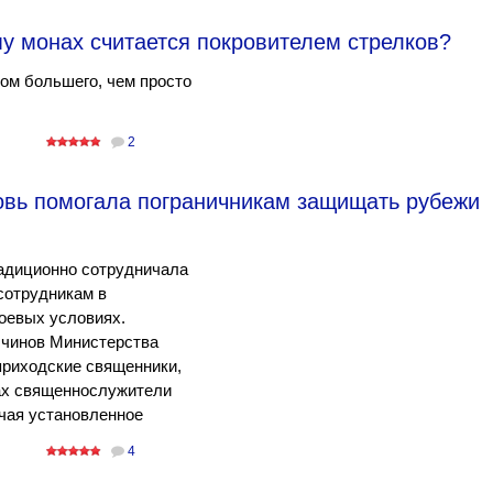
му монах считается покровителем стрелков?
ом большего, чем просто
2
овь помогала пограничникам защищать рубежи
радиционно сотрудничала
сотрудникам в
боевых условиях.
 чинов Министерства
приходские священники,
вах священнослужители
учая установленное
4