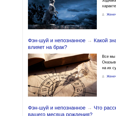
зодиака
характе
Женеч
Фэн-шуй и непознанное
→
Какой зн
влияет на брак?
Все мы 
Оказыва
на их с
Женеч
Фэн-шуй и непознанное
→
Что расс
вашего месяца рождения?