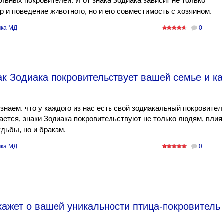
льных покровителей. И от знака Зодиака зависит не только
р и поведение животного, но и его совместимость с хозяином.
ка МД
0
ак Зодиака покровительствует вашей семье и ка
знаем, что у каждого из нас есть свой зодиакальный покровител
ется, знаки Зодиака покровительствуют не только людям, влия
удьбы, но и бракам.
ка МД
0
кажет о вашей уникальности птица-покровитель