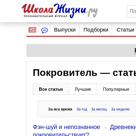
Выпуски
Подборки
Статьи
Покровитель — стат
Все статьи
Лучшие
Популярные
За все время
За год
За месяц
За неделю
Фэн-шуй и непознанное
→
Древнеки
покровительствует?