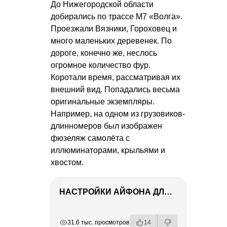
До Нижегородской области
добирались по трассе М7 «Волга».
Проезжали Вязники, Гороховец и
много маленьких деревенек. По
дороге, конечно же, неслось
огромное количество фур.
Коротали время, рассматривая их
внешний вид. Попадались весьма
оригинальные экземпляры.
Например, на одном из грузовиков-
длинномеров был изображен
фюзеляж самолёта с
иллюминаторами, крыльями и
хвостом.
НАСТРОЙКИ АЙФОНА ДЛЯ ФОТО И ВИДЕО
РЕКЛАМА
РЕКЛАМА
РЕКЛАМА
РЕКЛАМА
РЕКЛАМА
31.6 тыс. просмотров
14