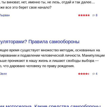
 ты виноват, нет, именно ты, не лезь, отдай и так далее…
же все это берет свое начало?
Пырван
8
ипуляторами? Правила самообороны
ящее время существует множество методик, основанных на
лировании и подавлении человеческой личности. Манипуляции
льше проникают в нашу жизнь и лишают свободы выбора —
о, что даровано человеку по праву рождения.
 Зелл
4
ии мотосезона. Какие средства самообороны