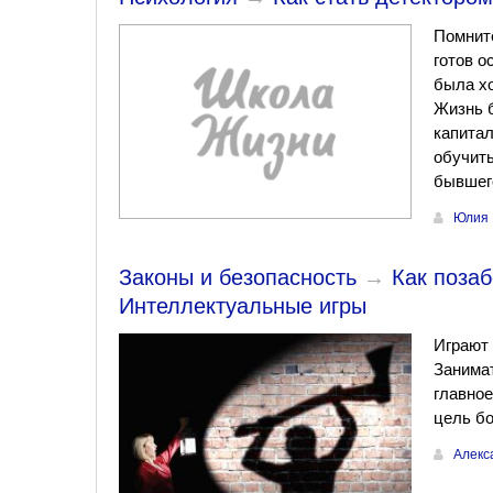
Помните
готов о
была хо
Жизнь 
капитал
обучит
бывшего
Юлия 
Законы и безопасность
→
Как позаб
Интеллектуальные игры
Играют 
Занима
главное
цель бо
Алекс