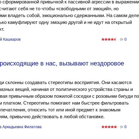
 сформированной привычкой к пассивной агрессии в выражени
считают себя не то чтобы «свободными от эмоций», но
ми владеть собой, эмоционально сдержанными. На самом деле
ько камуфлируют одну эмоцию другой и не идут на открытый
т.
й Кашкаров
0
роисходящие в нас, вызывают нездоровое
и склонны создавать стереотипы восприятия. Они касаются
азных вещей, начиная от политического устройства страны и
вая привычным образом пожилой соседки с розовыми бигуди п
м платком. Стереотипы помогают нам быстрее фильтровать
печатления, относить тот или иной предмет к знакомым
иям, привычно действовать в любой обстановке.
а Аркадьевна Филатова
0