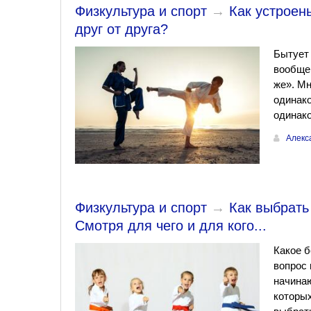
Физкультура и спорт
→
Как устроен
друг от друга?
Бытует 
вообще 
же». Мн
одинако
одинако
Алекс
Физкультура и спорт
→
Как выбрать
Смотря для чего и для кого...
Какое б
вопрос 
начинаю
которых