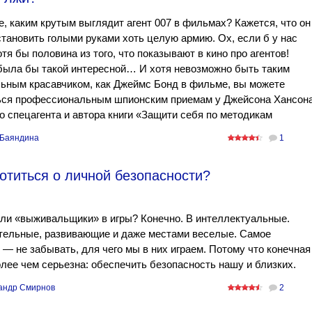
, каким крутым выглядит агент 007 в фильмах? Кажется, что он
становить голыми руками хоть целую армию. Ох, если б у нас
тя бы половина из того, что показывают в кино про агентов!
была бы такой интересной… И хотя невозможно быть таким
ьным красавчиком, как Джеймс Бонд в фильме, вы можете
ься профессиональным шпионским приемам у Джейсона Хансона
 спецагента и автора книги «Защити себя по методикам
Баяндина
1
отиться о личной безопасности?
ли «выживальщики» в игры? Конечно. В интеллектуальные.
тельные, развивающие и даже местами веселые. Самое
 — не забывать, для чего мы в них играем. Потому что конечная
лее чем серьезна: обеспечить безопасность нашу и близких.
андр Смирнов
2