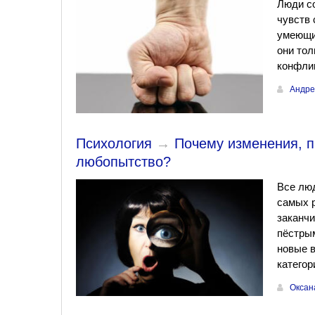
Люди со
чувств 
умеющи
они тол
конфлик
Андре
Психология
→
Почему изменения, п
любопытство?
Все люд
самых р
заканчи
пёстры
новые в
категор
Оксан