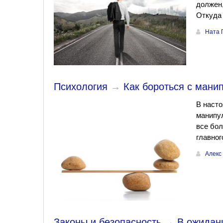
должен,
Откуда 
Ната 
Психология
→
Как бороться с ман
В насто
манипу
все бо
главног
Алекс
Законы и безопасность
→
В ожидан