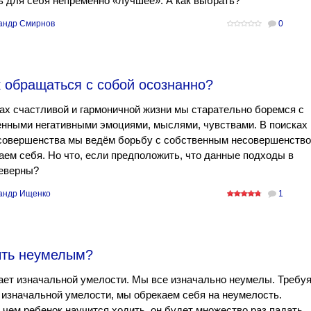
 для себя непременно «лучшее». А как выбрать?
андр Смирнов
0
 обращаться с собой осознанно?
ах счастливой и гармоничной жизни мы старательно боремся с
нными негативными эмоциями, мыслями, чувствами. В поисках
 совершенства мы ведём борьбу с собственным несовершенств
аем себя. Но что, если предположить, что данные подходы в
неверны?
андр Ищенко
1
ыть неумелым?
ет изначальной умелости. Мы все изначально неумелы. Требу
 изначальной умелости, мы обрекаем себя на неумелость.
чем ребенок научится ходить, он будет множество раз падать.