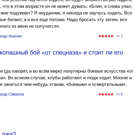
 что в этом возрасте он не может думать: «Блин, я снова упал,
 мне подумают? Я неудачник, я никогда не научусь ходить. Все
ые бегают, а я все еще ползаю. Надо бросать эту затею, все
ичего из меня не получится».
андр Ищенко
1
укопашный бой «от спецназа» и стоит ли его
и (да говорят, и во всём мире) популярны боевые искусства «от
а». Во всяком случае, клубы работают и люди ходят. Многие и
де заняться чем-нибудь этаким, «боевым» и «смертельным».
андр Смирнов
5
м лжи?