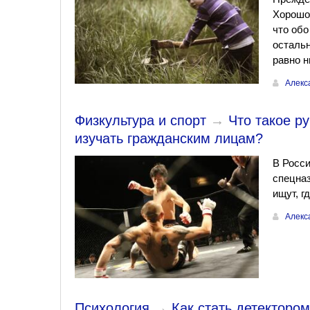
Хорошо,
что обо
остальн
равно н
Алекс
Физкультура и спорт
→
Что такое р
изучать гражданским лицам?
В Росси
спецназ
ищут, г
Алекс
Психология
→
Как стать детекторо