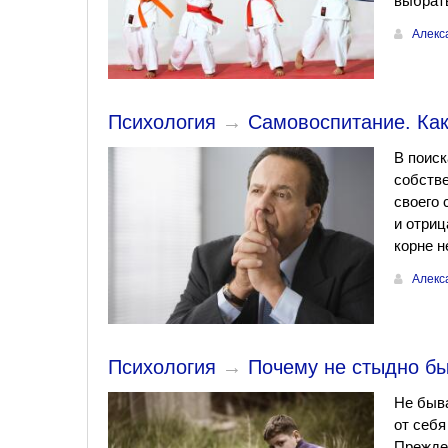
выбрать
Алекс
Психология
→
Самовоспитание. Как
В поиск
собстве
своего
и отриц
корне 
Алекс
Психология
→
Почему не стыдно б
Не быва
от себя
Прежде 