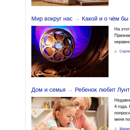
Мир вокруг нас
→
Какой и о чём бы
На этот
Признаю
неравн
Серге
Дом и семья
→
Ребенок любит Лунт
Недавно
4 года.
попроси
меня по
Марин