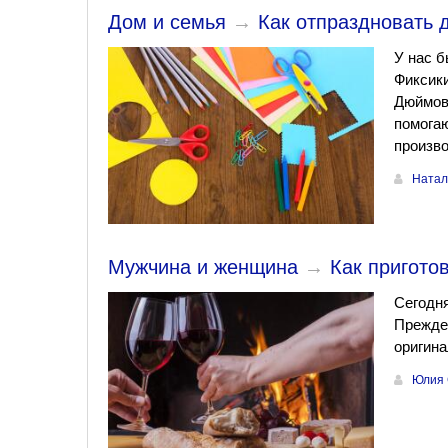
Дом и семья
→
Как отпраздновать 
У нас б
Фиксики
Дюймово
помога
произв
Натал
Мужчина и женщина
→
Как пригото
Сегодня
Прежде 
оригина
Юлия 