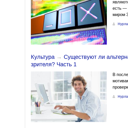
являют
есть — 
миром 
Нурла
Культура
→
Существуют ли альтерн
зрителя? Часть 1
В после
мотивам
проверк
Нурла