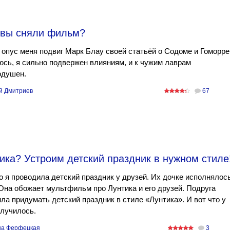
 вы сняли фильм?
 опус меня подвиг Марк Блау своей статьёй о Содоме и Гоморре
сь, я сильно подвержен влияниям, и к чужим лаврам
одушен.
й Дмитриев
67
ика? Устроим детский праздник в нужном стиле
 я проводила детский праздник у друзей. Их дочке исполнялос
 Она обожает мультфильм про Лунтика и его друзей. Подруга
ла придумать детский праздник в стиле «Лунтика». И вот что у
лучилось.
а Ферфецкая
3