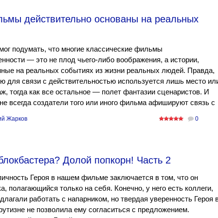
льмы действительно основаны на реальных
мог подумать, что многие классические фильмы
нности — это не плод чьего-либо воображения, а истории,
ные на реальных событиях из жизни реальных людей. Правда,
ю для связи с действительностью используется лишь место ил
ж, тогда как все остальное — полет фантазии сценаристов. И
не всегда создатели того или иного фильма афишируют связь с
ий Жарков
0
блокбастера? Долой попкорн! Часть 2
ичность Героя в нашем фильме заключается в том, что он
а, полагающийся только на себя. Конечно, у него есть коллеги,
длагали работать с напарником, но твердая уверенность Героя 
рутизне не позволила ему согласиться с предложением.