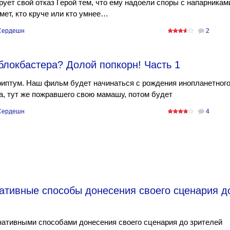
ует свой отказ Герой тем, что ему надоели споры с напарникам
мет, кто круче или кто умнее…
Сердешн
2
блокбастера? Долой попкорн! Часть 1
иптум. Наш фильм будет начинаться с рождения инопланетног
, тут же пожравшего свою мамашу, потом будет
Сердешн
4
ативные способы донесения своего сценария д
ативными способами донесения своего сценария до зрителей