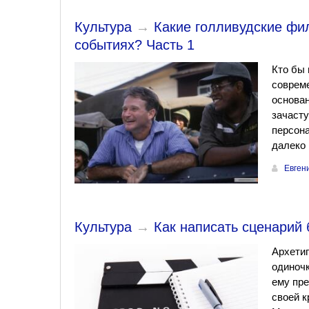
Культура
→
Какие голливудские фи
событиях? Часть 1
Кто бы 
совреме
основан
зачасту
персона
далеко 
Евген
Культура
→
Как написать сценарий 
Архетип
одиночк
ему пре
своей к