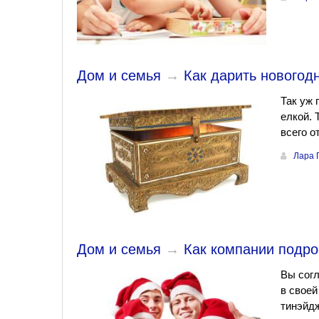
Дом и семья
→
Как дарить новогод
Так уж 
елкой. 
всего о
Лара 
Дом и семья
→
Как компании подро
Вы согл
в своей
тинэйдж