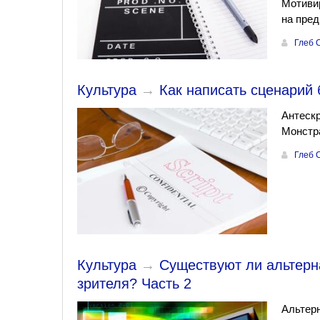
Мотивир
на пред
Глеб 
Культура
→
Как написать сценарий 
Антескр
Монстра
Глеб 
Культура
→
Существуют ли альтерн
зрителя? Часть 2
Альтерн