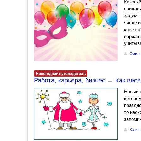
Каждый 
свидани
задумыв
числе и
конечно
вариант
учитыва
Эмиль
Новогодний путеводитель
Работа, карьера, бизнес
→
Как весе
Новый г
котором
праздно
то неск
запомин
Юлия 