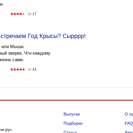
и.
17
стречаем Год Крысы? Сырррр!
ы или Мыши.
вый зверек. Что каждому
жизнь сами.
43
Выпуски
О п
Подборки
FA
ни.ру»
Статьи
Авт