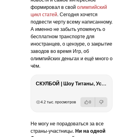
формировал в свой
олимпийский
цикл статей
. Сегодня хочется
подвести черту всему написанному.
А именно не забыть упомянуть о
бесплатном транспорте для
иностранцев, о цензуре, о закрытие
заводов во время Игр, об
олимпийских деньгах и ещё много о
чём.
СКУЛБОЙ | Шоу Титаны, Усейн Болт, Ларрат, Зашквар!
РЕКЛАМА
РЕКЛАМА
РЕКЛАМА
РЕКЛАМА
4.2 тыс. просмотров
0
Не могу не порадоваться за все
страны-участницы.
Ни на одной