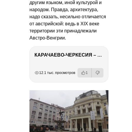
другим языком, иной культурой и
народом. Правда, архитектура,
надо сказать, несильно отличается
от австрийской: ведь в XIX веке
территории эти принадлежали
Австро-Венгрии.
КАРАЧАЕВО-ЧЕРКЕСИЯ – ПУТЕШЕСТВИЕ НА КАВКАЗ часть 2
РЕКЛАМА
РЕКЛАМА
РЕКЛАМА
РЕКЛАМА
12.1 тыс. просмотров
1