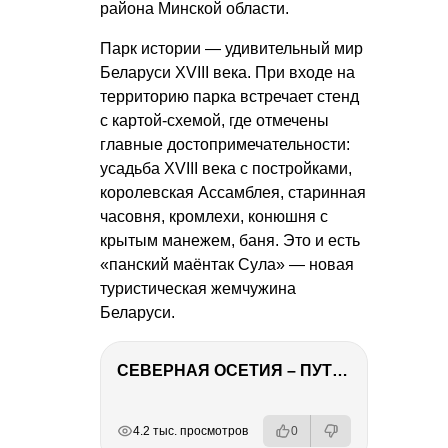
района Минской области.
Парк истории — удивительный мир
Беларуси XVIII века. При входе на
территорию парка встречает стенд
с картой-схемой, где отмечены
главные достопримечательности:
усадьба XVIII века с постройками,
королевская Ассамблея, старинная
часовня, кромлехи, конюшня с
крытым манежем, баня. Это и есть
«панский маёнтак Сула» — новая
туристическая жемчужина
Беларуси.
СЕВЕРНАЯ ОСЕТИЯ – ПУТЕШЕСТВИЕ НА КАВКАЗ часть 4
РЕКЛАМА
РЕКЛАМА
РЕКЛАМА
РЕКЛАМА
4.2 тыс. просмотров
0