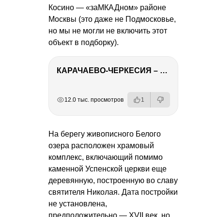
Косино — «заМКАДном» районе
Москвы (это даже не Подмосковье,
но мы не могли не включить этот
объект в подборку).
КАРАЧАЕВО-ЧЕРКЕСИЯ – ПУТЕШЕСТВИЕ НА КАВКАЗ часть 2
РЕКЛАМА
РЕКЛАМА
РЕКЛАМА
РЕКЛАМА
РЕКЛАМА
12.0 тыс. просмотров
1
На берегу живописного Белого
озера расположен храмовый
комплекс, включающий помимо
каменной Успенской церкви еще
деревянную, построенную во славу
святителя Николая. Дата постройки
не установлена,
предположительно — XVII век, но