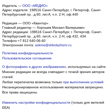
Издатель —
ООО «МЕДИО»
Адрес издателя: 198516 Санкт-Петербург, г. Петергоф, Санкт-
Петербургский пр., д.60, лит.А, ч.п. 2-Н, оф.440
Редакция — ООО «Квантор»
Главный редактор — Хорошев Михаил Валерьевич
Адрес редакции:
198516
Санкт-Петербург, г. Петергоф
,
Санкт-
Петербургский пр., д.60, лит.А, ч.п. 2-Н, оф.432, 434
Телефон:
+7 812 640-06-60
Электронная почта:
askme@shkolazhizni.ru
Политика конфиденциальности
Пользовательское соглашение
О фотографиях и других изображениях
, используемых на сайте.
Мнение редакции не всегда совпадает с точкой зрения авторов
статей.
Любая перепечатка возможна только
при выполнении условий
.
Несанкционированное использование материалов запрещено.
Все права защищены.
Изменить настройки конфиденциальности
(только для жителей
EEA)