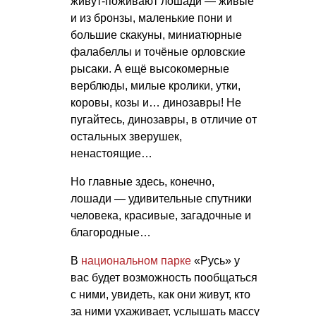
живут-поживают лошади — живые
и из бронзы, маленькие пони и
большие скакуны, миниатюрные
фалабеллы и точёные орловские
рысаки. А ещё высокомерные
верблюды, милые кролики, утки,
коровы, козы и… динозавры! Не
пугайтесь, динозавры, в отличие от
остальных зверушек,
ненастоящие…
Но главные здесь, конечно,
лошади — удивительные спутники
человека, красивые, загадочные и
благородные…
В
национальном парке
«Русь» у
вас будет возможность пообщаться
с ними, увидеть, как они живут, кто
за ними ухаживает, услышать массу