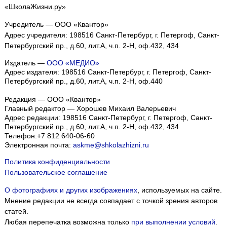
«ШколаЖизни.ру»
Учредитель — ООО «Квантор»
Адрес учредителя: 198516 Санкт-Петербург, г. Петергоф, Санкт-
Петербургский пр., д.60, лит.А, ч.п. 2-Н, оф.432, 434
Издатель —
ООО «МЕДИО»
Адрес издателя: 198516 Санкт-Петербург, г. Петергоф, Санкт-
Петербургский пр., д.60, лит.А, ч.п. 2-Н, оф.440
Редакция — ООО «Квантор»
Главный редактор — Хорошев Михаил Валерьевич
Адрес редакции:
198516
Санкт-Петербург, г. Петергоф
,
Санкт-
Петербургский пр., д.60, лит.А, ч.п. 2-Н, оф.432, 434
Телефон:
+7 812 640-06-60
Электронная почта:
askme@shkolazhizni.ru
Политика конфиденциальности
Пользовательское соглашение
О фотографиях и других изображениях
, используемых на сайте.
Мнение редакции не всегда совпадает с точкой зрения авторов
статей.
Любая перепечатка возможна только
при выполнении условий
.