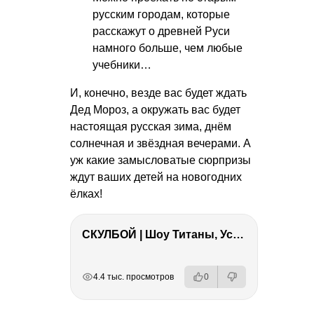
русским городам, которые
расскажут о древней Руси
намного больше, чем любые
учебники…
И, конечно, везде вас будет ждать
Дед Мороз, а окружать вас будет
настоящая русская зима, днём
солнечная и звёздная вечерами. А
уж какие замысловатые сюрпризы
ждут ваших детей на новогодних
ёлках!
СКУЛБОЙ | Шоу Титаны, Усейн Болт, Ларрат, Зашквар!
РЕКЛАМА
РЕКЛАМА
РЕКЛАМА
4.4 тыс. просмотров
0