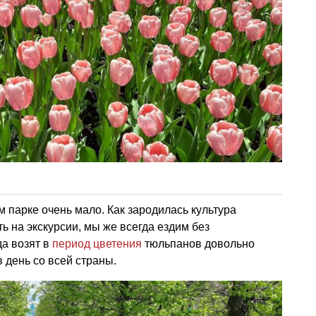
 парке очень мало. Как зародилась культура
ь на экскурсии, мы же всегда ездим без
да возят в
период цветения
тюльпанов довольно
 день со всей страны.