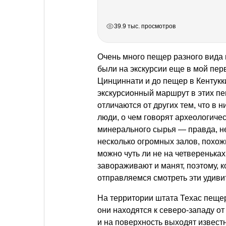
РЕКЛАМА
РЕКЛАМА
РЕКЛАМА
39.9 тыс. просмотров
Очень много пещер разного вид
были на экскурсии еще в мой перв
Цинциннати и до пещер в Кентукк
экскурсионный маршрут в этих п
отличаются от других тем, что в н
люди, о чем говорят археологичес
минерального сырья — правда, не
несколько огромных залов, похожи
можно чуть ли не на четверенька
завораживают и манят, поэтому, 
отправляемся смотреть эти удив
На территории штата Техас пещер
они находятся к северо-западу от
и на поверхность выходят извест