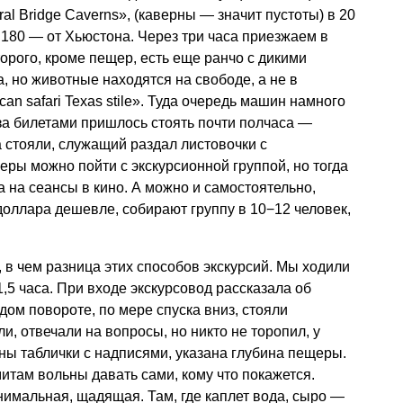
al Bridge Caverns», (каверны — значит пустоты) в 20
 180 — от Хьюстона. Через три часа приезжаем в
орого, кроме пещер, есть еще ранчо с дикими
, но животные находятся на свободе, а не в
can safari Texas stile». Туда очередь машин намного
 за билетами пришлось стоять почти полчаса —
а стояли, служащий раздал листовочки с
еры можно пойти с экскурсионной группой, но тогда
а на сеансы в кино. А можно и самостоятельно,
доллара дешевле, собирают группу в 10−12 человек,
а, в чем разница этих способов экскурсий. Мы ходили
1,5 часа. При входе экскурсовод рассказала об
дом повороте, по мере спуска вниз, стояли
и, отвечали на вопросы, но никто не торопил, у
ы таблички с надписями, указана глубина пещеры.
итам вольны давать сами, кому что покажется.
имальная, щадящая. Там, где каплет вода, сыро —