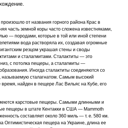
хождение.
) произошло от названия горного района Крас в
няя часть земной коры часто сложена известняками,
лью — породами, которые в той или иной степени
челетиями вода растворяла их, создавая огромные
гигантским резцом украшая стены и своды
титами и сталагмитами. Сталактиты — это
низ, с потолка пещеры, а сталагмиты —
бразования. Иногда сталактиты соединяются со
у, называемую сталагнатом. Самым высокий
 время, найден в пещере Лас Вильяс на Кубе, его
 имеются карстовые пещеры. Самыми длинными и
ые пещеры в штате Кентакки в США — Mammoth
яженность составляет около 360 миль —
т. е.
580 км.
на Оптимистическая пещера на Украине, длина ее