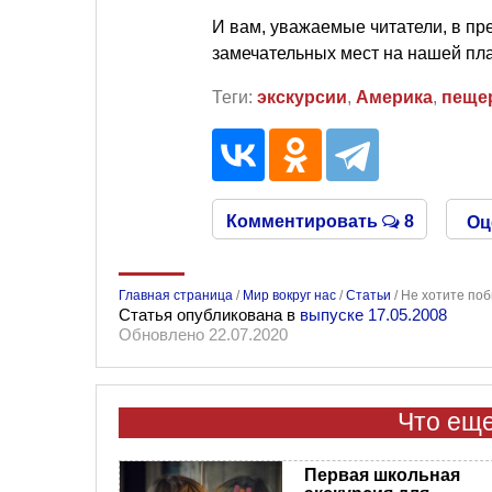
И вам, уважаемые читатели, в пр
замечательных мест на нашей пла
Теги:
экскурсии
,
Америка
,
пеще
Комментировать
8
Оц
Главная страница
/
Мир вокруг нас
/
Статьи
/
Не хотите поб
Статья опубликована в
выпуске 17.05.2008
Обновлено 22.07.2020
Что еще
Первая школьная