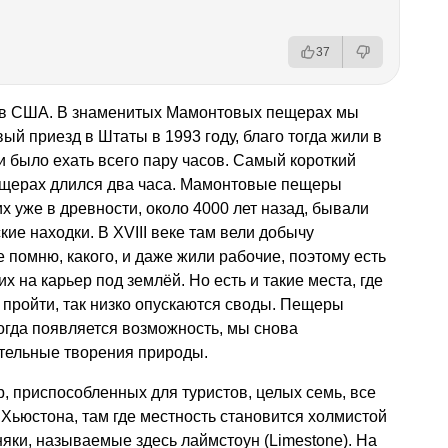
37
а в США. В знаменитых Мамонтовых пещерах мы
ый приезд в Штаты в 1993 году, благо тогда жили в
и было ехать всего пару часов. Самый короткий
ещерах длился два часа. Мамонтовые пещеры
их уже в древности, около 4000 лет назад, бывали
кие находки. В XVIII веке там вели добычу
 помню, какого, и даже жили рабочие, поэтому есть
х на карьер под землёй. Но есть и такие места, где
х пройти, так низко опускаются своды. Пещеры
когда появляется возможность, мы снова
ительные творения природы.
, приспособленных для туристов, целых семь, все
 Хьюстона, там где местность становится холмистой
няки, называемыe здесь лаймстоун (Limestone). На