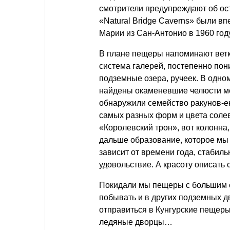
смотрители предупреждают об ос
«Natural Bridge Caverns» были в
Марии из Сан-Антонио в 1960 году
В плане пещеры напоминают ветк
система галерей, постепенно по
подземные озера, ручеек. В одном
найдены окаменевшие челюсти ме
обнаружили семейство ракунов-ен
самых разных форм и цвета солев
«Королевский трон», вот колонн
дальше образование, которое мы
зависит от времени года, стабильн
удовольствие. А красоту описать
Покидали мы пещеры с большим 
побывать и в других подземных дв
отправиться в Кунгурские пещер
ледяные дворцы…