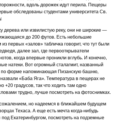
торожности, вдоль дорожек идут перила. Пещеры
первые обследованы студентами университета Св.
.
у дерева или извилистую реку, они не широкие —
нижающаяся до 200 футов. Есть небольшие
 из первых «залов» табличка говорит, что тут были
дведя, далее зал, где первооткрыватели
отов, когда впервые проникли вглубь. И конечно,
ые натеки. Вот огромный сталагмит, названный
а, по форме напоминающая Пизанскую башню,
 назвали «Баба Яга». Температура в пещерах не
о +20 градусов, так что ходить там одно
 словами трудно, лучше посмотреть на фотоснимках.
сожалением, но надеемся в ближайшем будущем
орцах Техаса. А еще есть мечта когда-нибудь
ы под Екатеринбургом, посмотреть на подземные