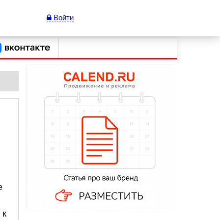
Войти
е
 к