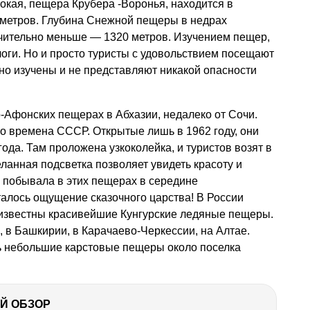
окая, пещера Крубера -Воронья, находится в
0 метров. Глубина Снежной пещеры в недрах
ачительно меньше — 1320 метров. Изучением пещер,
логи. Но и просто туристы с удовольствием посещают
но изучены и не представляют никакой опасности
-Афонских пещерах в Абхазии, недалеко от Сочи.
о времена СССР. Открытые лишь в 1962 году, они
года. Там проложена узкоколейка, и туристов возят в
ланная подсветка позволяет увидеть красоту и
 побывала в этих пещерах в середине
алось ощущение сказочного царства! В России
 известны красивейшие Кунгурские ледяные пещеры.
, в Башкирии, в Карачаево-Черкессии, на Алтае.
ь небольшие карстовые пещеры около поселка
Й ОБЗОР