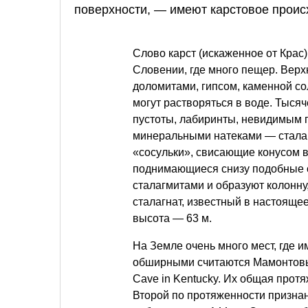
поверхности, — имеют карстовое проис
Слово карст (искаженное от Крас
Словении, где много пещер. Верх
доломитами, гипсом, каменной со
могут растворяться в воде. Тыся
пустоты, лабиринты, невидимым 
минеральными натеками — сталак
«сосульки», свисающие конусом в
поднимающиеся снизу подобные о
сталагмитами и образуют колонн
сталагнат, известный в настоящее
высота — 63 м.
На Земле очень много мест, где
обширными считаются Мамонтов
Cave in Kentucky. Их общая прот
Второй по протяженности призна