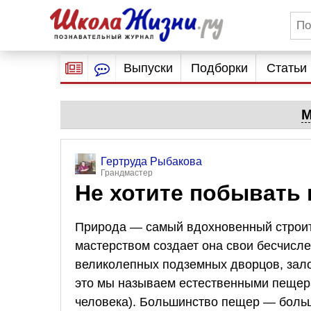
Выпуски
Подборки
Статьи
М
Гертруда Рыбакова
Грандмастер
Не хотите побывать
Природа — самый вдохновенный строите
мастерством создает она свои бесчисл
великолепных подземных дворцов, зало
это мы называем естественными пещер
человека). Большинство пещер — больш