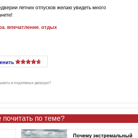
едверии летних отпусков желаю увидеть много
нете!
ра
,
впечатление
,
отдых
енить
ывать в подземных дворцах?
 почитать по теме?
Почему экстремальный