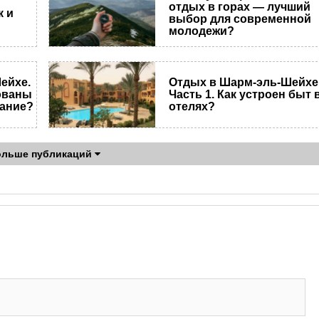
отдых в горах — лучший
к и
выбор для современной
молодежи?
ейхе.
Отдых в Шарм-эль-Шейхе
зованы
Часть 1. Как устроен быт 
тание?
отелях?
ольше публикаций