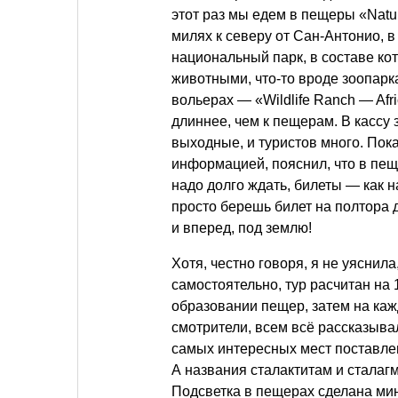
этот раз мы едем в пещеры «Natur
милях к северу от Сан-Антонио, в
национальный парк, в составе кот
животными, что-то вроде зоопарка
вольерах — «Wildlife Ranch — Afri
длиннее, чем к пещерам. В кассу
выходные, и туристов много. Пок
информацией, пояснил, что в пещ
надо долго ждать, билеты — как н
просто берешь билет на полтора 
и вперед, под землю!
Хотя, честно говоря, я не уяснил
самостоятельно, тур расчитан на 
образовании пещер, затем на каж
смотрители, всем всё рассказывал
самых интересных мест поставлен
А названия сталактитам и сталагм
Подсветка в пещерах сделана мин