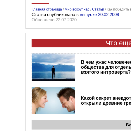
Главная страница
/
Мир вокруг нас
/
Статьи
/
Как победить 
Статья опубликована в
выпуске 20.02.2009
Обновлено 22.07.2020
Что еще
В чем ужас человече
общества для отдел
взятого интроверта?
Какой секрет анекдо
открыли древние гр
Б