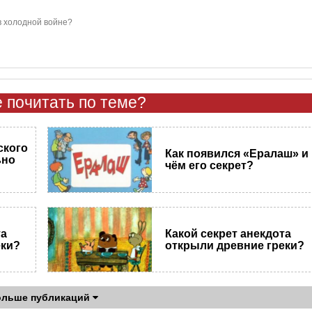
в холодной войне?
 почитать по теме?
ского
Как появился «Ералаш» и
ьно
чём его секрет?
та
Какой секрет анекдота
еки?
открыли древние греки?
ольше публикаций