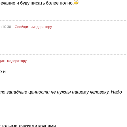
ечание и буду писать более полно.
в 10:30
Сообщить модератору
ить модератору
ё и
что западные ценности не нужны нашему человеку. Надо
 с голыми ляжками крупами.