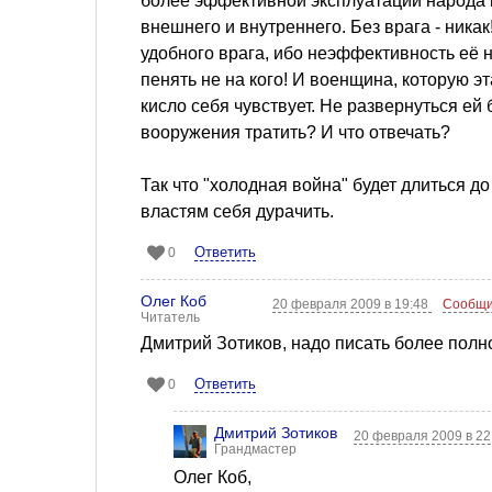
более эффективной эксплуатации народа и
внешнего и внутреннего. Без врага - ника
удобного врага, ибо неэффективность её 
пенять не на кого! И военщина, которую э
кисло себя чувствует. Не развернуться ей 
вооружения тратить? И что отвечать?
Так что "холодная война" будет длиться до
властям себя дурачить.
Ответить
0
Олег Коб
20 февраля 2009 в 19:48
Сообщи
Читатель
Дмитрий Зотиков, надо писать более полн
Ответить
0
Дмитрий Зотиков
20 февраля 2009 в 22
Грандмастер
Олег Коб,