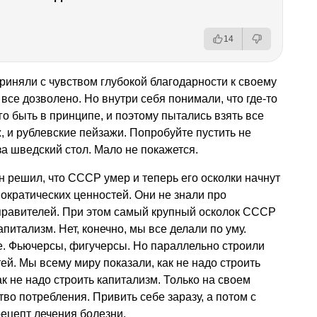
14
иняли с чувством глубокой благодарности к своему
 все дозволено. Но внутри себя понимали, что где-то
ого быть в принципе, и поэтому пытались взять все
, и рублевские пейзажи. Попробуйте пустить не
за шведский стол. Мало не покажется.
н решил, что СССР умер и теперь его осколки начнут
ократических ценностей. Они не знали про
 правителей. При этом самый крупный осколок СССР
апитализм. Нет, конечно, мы все делали по уму.
е. Фьючерсы, фигучерсы. Но параллельно строили
ей. Мы всему миру показали, как не надо строить
к не надо строить капитализм. Только на своем
о потребления. Привить себе заразу, а потом с
ецепт лечения болезни.