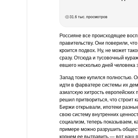
РЕКЛАМА
РЕКЛАМА
РЕКЛАМА
31.6 тыс. просмотров
Россияне все происходящее воспр
правительству. Они поверили, что
кроится подвох. Ну, не может так
сразу. Отсюда и тусовочный кураж
евшего несколько дней человека 
Запад тоже купился полностью. О
идти в фарватере системы их дем
азиатскую хитрость европейских
решил притвориться, что строит к
Биржи открывали, ипотеки разны
свою систему внутренних ценност
социализм, теперь показываем, ка
примере можно разрушить обществ
корнем ее вытравить — вот наш р