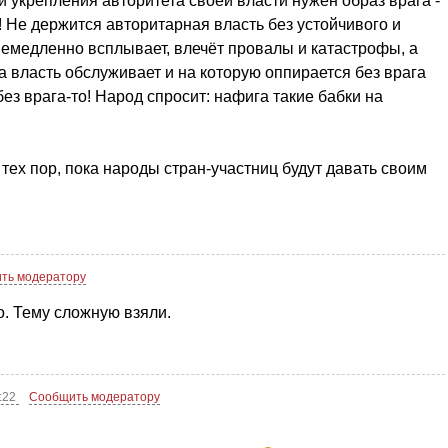
 укрепления авторитета своей власти нужен образ врага -
к! Не держится авторитарная власть без устойчивого и
немедленно всплывает, влечёт провалы и катастрофы, а
та власть обслуживает и на которую оппирается без врага
без врага-то! Народ спросит: нафига такие бабки на
 тех пор, пока народы стран-участниц будут давать своим
ть модератору
о. Тему сложную взяли.
:22
Сообщить модератору