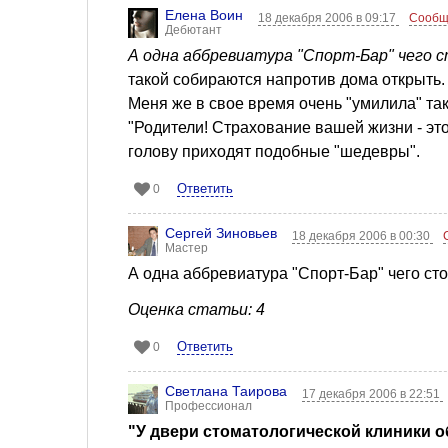
Елена Воин
18 декабря 2006 в 09:17
Сообщ
Дебютант
А одна аббревиатура "Спорт-Бар" чего
такой собираются напротив дома открыть.
Меня же в свое время очень "умилила" та
"Родители! Страхование вашей жизни - эт
голову приходят подобные "шедевры".
Ответить
0
Сергей Зиновьев
18 декабря 2006 в 00:30
Мастер
А одна аббревиатура "Спорт-Бар" чего сто
Оценка статьи: 4
Ответить
0
Светлана Таирова
17 декабря 2006 в 22:51
Профессионал
"У двери стоматологической клиники о