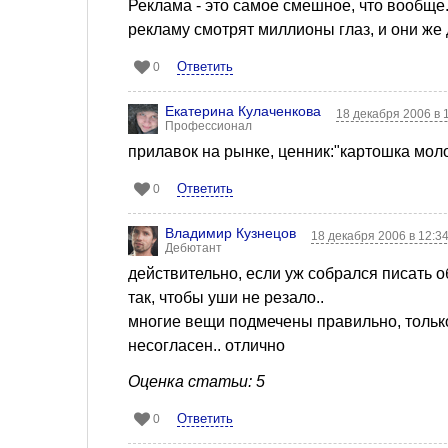
Реклама - это самое смешное, что вообще
рекламу смотрят миллионы глаз, и они же 
Ответить
0
Екатерина Кулаченкова
18 декабря 2006 в 
Профессионал
прилавок на рынке, ценник:"картошка моло
Ответить
0
Владимир Кузнецов
18 декабря 2006 в 12:3
Дебютант
действительно, если уж собрался писать о
так, чтобы уши не резало..
многие вещи подмечены правильно, тольк
несогласен.. отлично
Оценка статьи: 5
Ответить
0