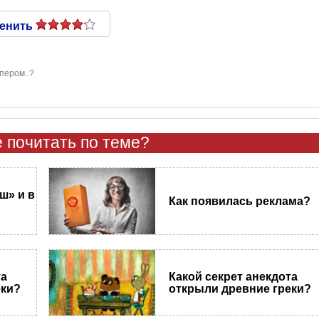
енить
пером..?
 почитать по теме?
ш» и в
Как появилась реклама?
та
Какой секрет анекдота
еки?
открыли древние греки?