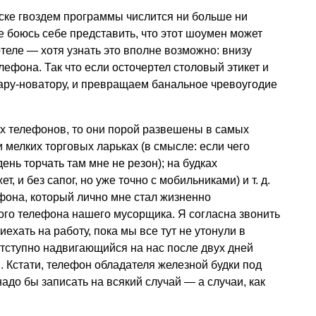
ске гвоздем программы числится ни больше ни
боюсь себе представить, что этот шоумен может
ртеле — хотя узнать это вполне возможно: внизу
ефона. Так что если осточертел столовый этикет и
ару-новатору, и превращаем банальное чревоугодие
х телефонов, то они порой развешены в самых
 мелких торговых ларьках (в смысле: если чего
ень торчать там мне не резон); на будках
ет, и без сапог, но уже точно с мобильниками)
и т. д.
фона, который лично мне стал жизненно
ого телефона нашего мусорщика. Я согласна звонить
ехать на работу, пока мы все тут не утонули в
тступно надвигающийся на нас после двух дней
. Кстати, телефон обладателя железной будки под
адо бы записать на всякий случай — а случаи, как