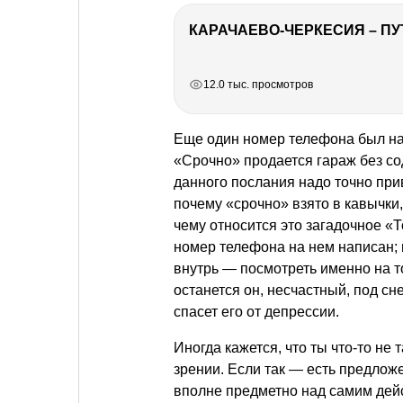
КАРАЧАЕВО-ЧЕРКЕСИЯ – ПУ
РЕКЛАМА
РЕКЛАМА
РЕКЛАМА
РЕКЛАМА
12.0 тыс. просмотров
Еще один номер телефона был на
«Срочно» продается гараж без с
данного послания надо точно при
почему «срочно» взято в кавычки,
чему относится это загадочное «Т
номер телефона на нем написан; и
внутрь — посмотреть именно на то
останется он, несчастный, под сн
спасет его от депрессии.
Иногда кажется, что ты что-то не
зрении. Если так — есть предложе
вполне предметно над самим дейс