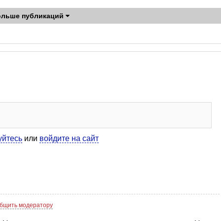
ольше публикаций
уйтесь
или
войдите на сайт
бщить модератору