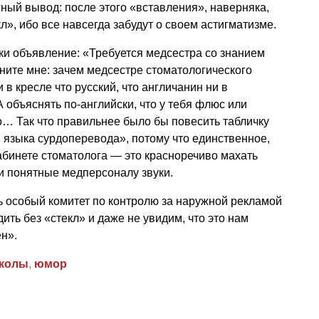
ный вывод: после этого «вставления», наверняка,
л», ибо все навсегда забудут о своем астигматизме.
ки объявление: «Требуется медсестра со знанием
сните мне: зачем медсестре стоматологического
 в кресле что русский, что англичанин ни в
 объяснять по-английски, что у тебя флюс или
… Так что правильнее было бы повесить табличку
 языка сурдоперевода», потому что единственное,
абинете стоматолога — это красноречиво махать
и понятные медперсоналу звуки.
ь особый комитет по контролю за наружной рекламой
ить без «стекл» и даже не увидим, что это нам
н».
колы
,
юмор