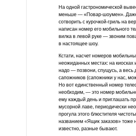
На одной гастрономической выве
меньше — «Повар-шоумен». Даже 
сотворить с курочкой-гриль на ве
написан номер его мобильного тел
вилка в левой руке — звоним пов
в настоящее шоу.
Кстати, насчет номеров мобильны
неожиданных местах: на киосках и
надо — позвони, спущусь, а весь д
сапожников (сапожники у нас, мож
Но вот единственный номер теле
необходим, — это номер мобильн
ему каждый день и приглашать при
мусорной лаве, периодически нео
прогула этого блюстителя чистоты
названием «Ящик заказов» тоже н
известно, разные бывают.