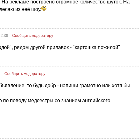
. На рекламе построено огромное количество шуток. На
делаю из неё шоу.
12:38
Сообщить модератору
дой", рядом другой прилавок - "картошка пожилой"
4
Сообщить модератору
бъявление, то будь добр - напиши грамотно или хотя бы
о по поводу медсестры со знанием английского