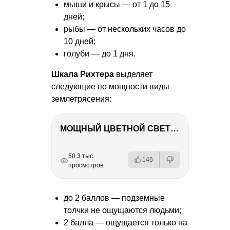
мыши и крысы — от 1 до 15
дней;
рыбы — от нескольких часов до
10 дней;
голуби — до 1 дня.
Шкала Рихтера
выделяет
следующие по мощности виды
землетрясения:
МОЩНЫЙ ЦВЕТНОЙ СВЕТ – NANLITE FC-500C
РЕКЛАМА
РЕКЛАМА
РЕКЛАМА
РЕКЛАМА
50.3 тыс.
146
просмотров
до 2 баллов — подземные
толчки не ощущаются людьми;
2 балла — ощущается только на