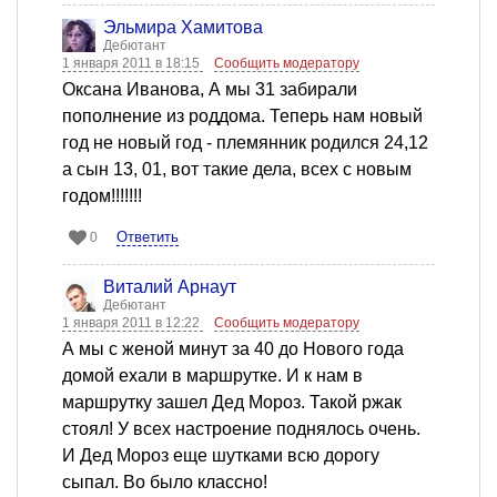
Эльмира Хамитова
Дебютант
1 января 2011 в 18:15
Сообщить модератору
Оксана Иванова, А мы 31 забирали
пополнение из роддома. Теперь нам новый
год не новый год - племянник родился 24,12
а сын 13, 01, вот такие дела, всех с новым
годом!!!!!!!
Ответить
0
Виталий Арнаут
Дебютант
1 января 2011 в 12:22
Сообщить модератору
А мы с женой минут за 40 до Нового года
домой ехали в маршрутке. И к нам в
маршрутку зашел Дед Мороз. Такой ржак
стоял! У всех настроение поднялось очень.
И Дед Мороз еще шутками всю дорогу
сыпал. Во было классно!