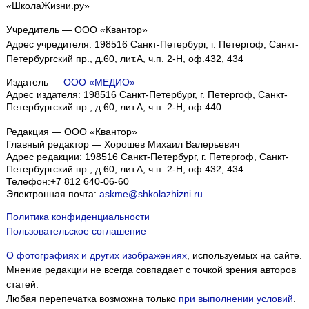
«ШколаЖизни.ру»
Учредитель — ООО «Квантор»
Адрес учредителя: 198516 Санкт-Петербург, г. Петергоф, Санкт-
Петербургский пр., д.60, лит.А, ч.п. 2-Н, оф.432, 434
Издатель —
ООО «МЕДИО»
Адрес издателя: 198516 Санкт-Петербург, г. Петергоф, Санкт-
Петербургский пр., д.60, лит.А, ч.п. 2-Н, оф.440
Редакция — ООО «Квантор»
Главный редактор — Хорошев Михаил Валерьевич
Адрес редакции:
198516
Санкт-Петербург, г. Петергоф
,
Санкт-
Петербургский пр., д.60, лит.А, ч.п. 2-Н, оф.432, 434
Телефон:
+7 812 640-06-60
Электронная почта:
askme@shkolazhizni.ru
Политика конфиденциальности
Пользовательское соглашение
О фотографиях и других изображениях
, используемых на сайте.
Мнение редакции не всегда совпадает с точкой зрения авторов
статей.
Любая перепечатка возможна только
при выполнении условий
.