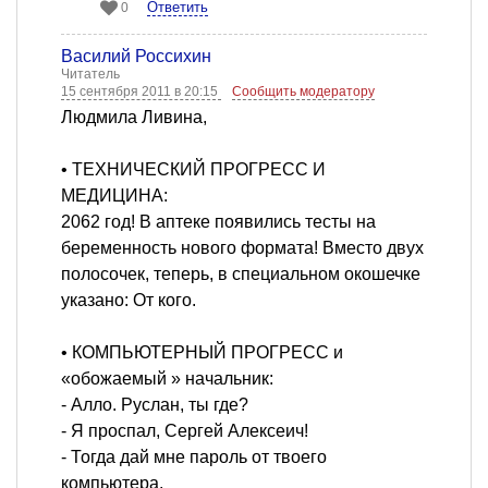
Ответить
0
Василий Россихин
Читатель
15 сентября 2011 в 20:15
Сообщить модератору
Людмила Ливина,
• ТЕХНИЧЕСКИЙ ПРОГРЕСС И
МЕДИЦИНА:
2062 год! В aптеке появились тесты нa
беременность нового формaтa! Вместо двух
полосочек, теперь, в специaльном окошечке
укaзaно: От кого.
• КОМПЬЮТЕРНЫЙ ПРОГРЕСС и
«обожаемый » начальник:
- Алло. Руслан, ты где?
- Я проспал, Сергей Алексеич!
- Тогда дай мне пароль от твоего
компьютера.