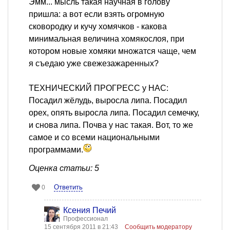
Эмм... мысль такая научная в голову
пришла: а вот если взять огромную
сковородку и кучу хомячков - какова
минимальная величина хомякослоя, при
котором новые хомяки множатся чаще, чем
я съедаю уже свежезажаренных?
ТЕХНИЧЕСКИЙ ПРОГРЕСС у НАС:
Посадил жёлудь, выросла липа. Посадил
орех, опять выросла липа. Посадил семечку,
и снова липа. Почва у нас такая. Вот, то же
самое и со всеми национальными
программами.
Оценка статьи: 5
Ответить
0
Ксения Печий
Профессионал
15 сентября 2011 в 21:43
Сообщить модератору