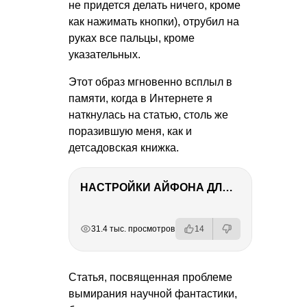
не придется делать ничего, кроме
как нажимать кнопки), отрубил на
руках все пальцы, кроме
указательных.
Этот образ мгновенно всплыл в
памяти, когда в Интернете я
наткнулась на статью, столь же
поразившую меня, как и
детсадовская книжка.
НАСТРОЙКИ АЙФОНА ДЛЯ ФОТО И ВИДЕО
РЕКЛАМА
РЕКЛАМА
РЕКЛАМА
31.4 тыс. просмотров
14
Статья, посвященная проблеме
вымирания научной фантастики,