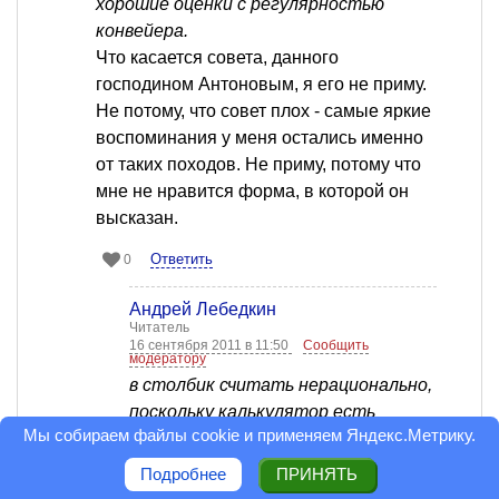
хорошие оценки с регулярностью
конвейера.
Что касается совета, данного
господином Антоновым, я его не приму.
Не потому, что совет плох - самые яркие
воспоминания у меня остались именно
от таких походов. Не приму, потому что
мне не нравится форма, в которой он
высказан.
Ответить
0
Андрей Лебедкин
Читатель
16 сентября 2011 в 11:50
Сообщить
модератору
в столбик считать нерационально,
поскольку калькулятор есть
Мы собираем файлы cookie и применяем
Яндекс.Метрику
.
В столбик - согласен, а вот в уме
Подробнее
ПРИНЯТЬ
считать - очень полезно. В магазине,