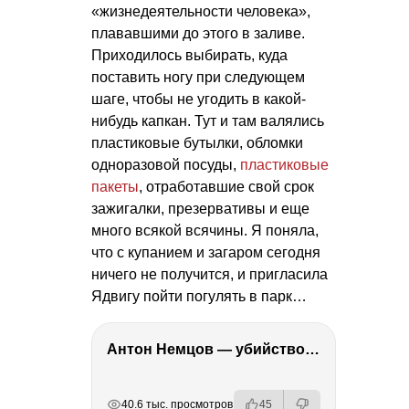
«жизнедеятельности человека»,
плававшими до этого в заливе.
Приходилось выбирать, куда
поставить ногу при следующем
шаге, чтобы не угодить в какой-
нибудь капкан. Тут и там валялись
пластиковые бутылки, обломки
одноразовой посуды,
пластиковые
пакеты
, отработавшие свой срок
зажигалки, презервативы и еще
много всякой всячины. Я поняла,
что с купанием и загаром сегодня
ничего не получится, и пригласила
Ядвигу пойти погулять в парк…
Антон Немцов — убийство Бориса Немцова, переезд в Дубай, семья и политика
РЕКЛАМА
РЕКЛАМА
РЕКЛАМА
40.6 тыс. просмотров
45