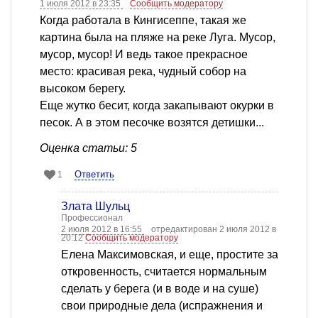
1 июля 2012 в 23:35
Сообщить модератору
Когда работала в Кингисеппе, такая же
картина была на пляже на реке Луга. Мусор,
мусор, мусор! И ведь такое прекрасное
место: красивая река, чудный собор на
высоком берегу.
Еще жутко бесит, когда закапывают окурки в
песок. А в этом песочке возятся детишки...
Оценка статьи: 5
Ответить
1
Злата Шульц
Профессионал
2 июля 2012 в 16:55
отредактирован 2 июля 2012 в
20:12
Сообщить модератору
Елена Максимовская, и еще, простите за
откровенность, считается нормальным
сделать у берега (и в воде и на суше)
свои природные дела (испражнения и