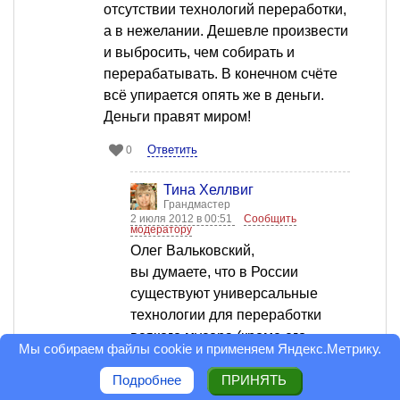
отсутствии технологий переработки,
а в нежелании. Дешевле произвести
и выбросить, чем собирать и
перерабатывать. В конечном счёте
всё упирается опять же в деньги.
Деньги правят миром!
Ответить
0
Тина Хеллвиг
Грандмастер
2 июля 2012 в 00:51
Сообщить
модератору
Олег Вальковский,
вы думаете, что в России
существуют универсальные
технологии для переработки
всякого мусора (кроме его
Мы собираем файлы cookie и применяем
Яндекс.Метрику
.
сжигания)? Я в этом не уверена:
что-то есть, а до чего-то еще
Подробнее
ПРИНЯТЬ