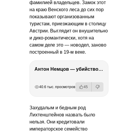
фамилией владельцев. Замок этот
на краю Венского леса до сих пор
показывают организованным
туристам, приезжающим в столицу
Австрии. Выглядит он внушительно
и дико-романтически, хотя на
самом деле это — новодел, заново
построенный в 19-м веке.
Антон Немцов — убийство Бориса Немцова, переезд в Дубай, семья и политика
РЕКЛАМА
РЕКЛАМА
РЕКЛАМА
РЕКЛАМА
40.6 тыс. просмотров
45
Захудалым и бедным род
Лихтенштейнов назвать было
нельзя. Они кредитовали
императорское семейство