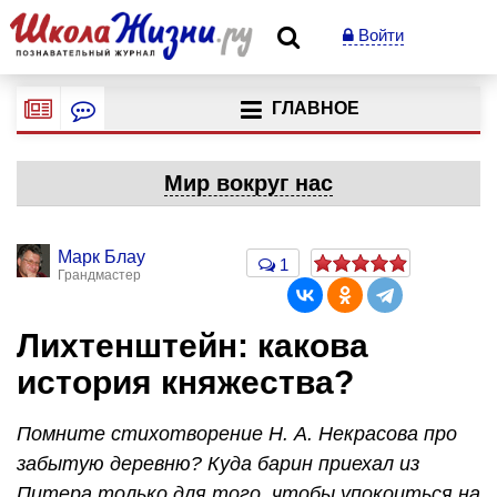
Войти
ГЛАВНОЕ
Мир вокруг нас
Марк Блау
1
Грандмастер
Лихтенштейн: какова
история княжества?
Помните стихотворение
Н. А. Некрасова
про
забытую деревню? Куда барин приехал из
Питера только для того, чтобы упокоиться на