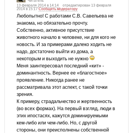
Читатель
13 февраля 2014 в 14:14
отредактирован 13 февраля
2014 в 15:17
Сообщить модератору
Любопытно! С работами С.В. Савельева не
знакома, но обязательно прочту.
Собственно, активное присутствие
животного начало в человеке, ни для кого не
новость. И за примерами далеко ходить не
надо, достаточно выйти из дома, а
некоторым и выходить не нужно
Меня заинтересовал последний «кит» -
доминантность. Вернее ее «благостное»
проявление. Никогда ранее не
рассматривала этот аспект, с такой точки
зрения.
К примеру, страдальчество и жертвенность
(во всех формах). На первый взгляд, люди в
этих ипостасях, кажутся доминируемыми
кем-либо или чем-либо. Но, с другой
стороны, они преисполнены собственной