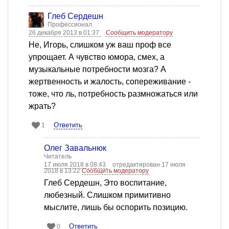
Глеб Сердешн
Профессионал
26 декабря 2013 в 01:37
Сообщить модератору
Не, Игорь, слишком уж ваш проф все
упрощает. А чувство юмора, смех, а
музыкальные потребности мозга? А
жертвенность и жалость, сопереживание -
тоже, что ль, потребность размножаться или
жрать?
Ответить
1
Олег Завальнюк
Читатель
17 июля 2018 в 08:43
отредактирован 17 июля
2018 в 13:22
Сообщить модератору
Глеб Сердешн, Это воспитание,
любезный. Слишком примитивно
мыслите, лишь бы оспорить позицию.
Ответить
0