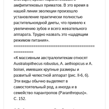
амфипитековых приматов. В это время в
нашей линии эволюции произошло
установление практически полностью
растительноядной диеты, что привело к
увеличению зубов и всего жевательного
аппарата. Трудно назвать это «щадящим
режимом питания».
=====================================
=========
«К массивным австралопитекам относят
Australopithecus robustus, A. aethiopicus и A.
boisei, имевших крупные размеры и
развитый челюстной аппарат (рис. II-6, б).
Эти виды обычно выделяют в
самостоятельный род, а иногда и в
семейство парантропов (Paranthropus)».
С. 152.