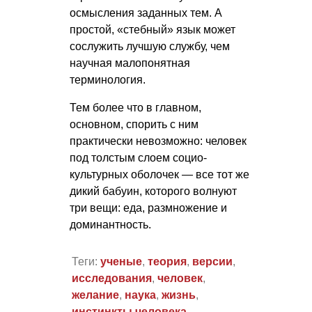
осмысления заданных тем. А
простой, «стебный» язык может
сослужить лучшую службу, чем
научная малопонятная
терминология.
Тем более что в главном,
основном, спорить с ним
практически невозможно: человек
под толстым слоем социо-
культурных оболочек — все тот же
дикий бабуин, которого волнуют
три вещи: еда, размножение и
доминантность.
Теги:
ученые
,
теория
,
версии
,
исследования
,
человек
,
желание
,
наука
,
жизнь
,
инстинкты человека