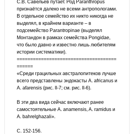
С.В. Савельев путает. Род Paranthropus
признаётся далеко не всеми антропологами.
В отдельное семейство их никто никогда не
выделял, в крайнем варианте – в
подсемейство Parantropinae (выделял
Монтандон в рамках семейства Pongidae,
что было давно и известно лишь любителям
истории систематики).
=====================================
======
«Среди грацильных австралопитеков лучше
всего представлены эндокасты A. africanus и
A. afarensis (рис. II-7; см. рис. II-6).
В эти два вида сейчас включают ранее
самостоятельные A. anamensis, A. ramidus и
A. bahrelghazali».
С. 152-156.