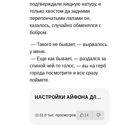
подтверждали хищную натуру, и
только хвостом да задними
перепончатыми лапами он,
казалось, случайно обменялся с
бобром.
— Такого не бывает, — вырвалось
у меня.
— Еще как бывает, — раздался за
спиной чей-то голос, — вы на герб
города посмотрите и все сразу
поймете.
НАСТРОЙКИ АЙФОНА ДЛЯ ФОТО И ВИДЕО
РЕКЛАМА
РЕКЛАМА
РЕКЛАМА
31.6 тыс. просмотров
14