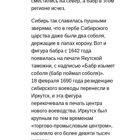
сместились на север, а бабр в этом
регионе исчез.
Сибирь так славилась пушными
зверями, что в гербе Сибирского
царства даже были два соболя,
держащие в лапах корону. Вот и
фигура бабра с 1642 года
появилась на печати Якутской
таможни, с надписью «Бабр изымет
соболя (бабр поймал соболя)».
18 февраля 1690 года резиденцию
сибирского воеводы перенесли в
Иркутск, и эта фигура
перекочевала в печать центра
нового воеводства. Иркутск был
крупным по тем временам
«торгово-промысловым центром»,
населяло его более девяти тысяч