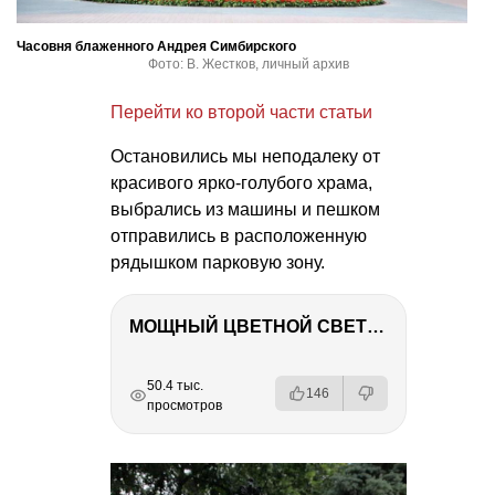
Часовня блаженного Андрея Симбирского
Фото: В. Жестков, личный архив
Перейти ко второй части статьи
Остановились мы неподалеку от
красивого ярко-голубого храма,
выбрались из машины и пешком
отправились в расположенную
рядышком парковую зону.
МОЩНЫЙ ЦВЕТНОЙ СВЕТ – NANLITE FC-500C
РЕКЛАМА
РЕКЛАМА
РЕКЛАМА
50.4 тыс.
146
просмотров