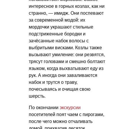
интересное в горных козлах, как ни
странно, — имидж. Они поспевают
за современной модой: их
мордочки украшают стильные
подстриженные бородки и
зачёсанные набок волосы с
выбритыми висками. Козлы также
вызывают умиление: они резвятся,
трясут головами и смешно болтают
языком, когда выхватывают еду из
рук. А иногда они заваливаются
набок и трутся о траву,
почесываясь и очищая свою
шерсть.
По окончании
экскурсии
посетителей поят чаем с пирогами,
после чего можно отчаливать
домой, прихватив десяток