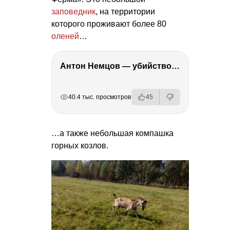
заповедник
, на территории
которого проживают более 80
оленей
…
Антон Немцов — убийство Бориса Немцова, переезд в Дубай, семья и политика
РЕКЛАМА
РЕКЛАМА
РЕКЛАМА
40.4 тыс. просмотров
45
…а также небольшая компашка
горных козлов.