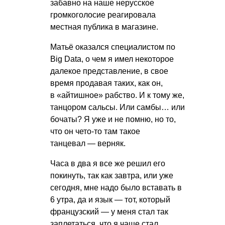
забавно на наше нерусское
громкоголосие реагировала
местная публика в магазине.
Матьё оказался специалистом по
Big Data, о чем я имел некоторое
далекое представление, в свое
время продавая таких, как он,
в «айтишное» рабство. И к тому же,
танцором сальсы. Или самбы… или
бочаты? Я уже и не помню, но то,
что он чето-то там такое
танцевал — верняк.
Часа в два я все же решил его
покинуть, так как завтра, или уже
сегодня, мне надо было вставать в
6 утра, да и язык — тот, который
французский — у меня стал так
заплетаться, что я чаще стал