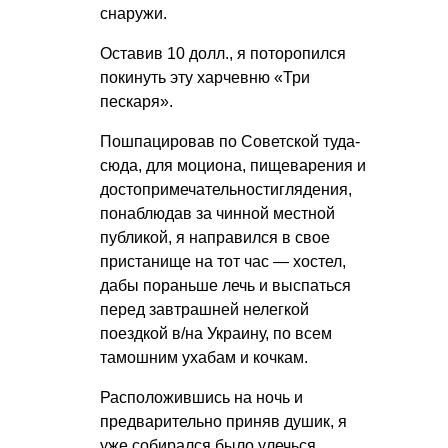
снаружи.
Оставив 10 долл., я поторопился
покинуть эту харчевню «Три
пескаря».
Пошпацировав по Советской туда-
сюда, для моциона, пищеварения и
достопримечательностиглядения,
понаблюдав за чинной местной
публикой, я направился в свое
пристанище на тот час — хостел,
дабы пораньше лечь и выспаться
перед завтрашней нелегкой
поездкой в/на Украину, по всем
тамошним ухабам и кочкам.
Расположившись на ночь и
предварительно приняв душик, я
уже собирался было улечься