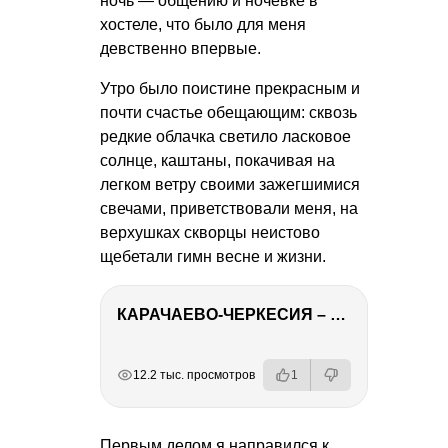
ночь — общению и ночевке в
хостеле, что было для меня
девственно впервые.
Утро было поистине прекрасным и
почти счастье обещающим: сквозь
редкие облачка светило ласковое
солнце, каштаны, покачивая на
легком ветру своими зажегшимися
свечами, приветствовали меня, на
верхушках скворцы неистово
щебетали гимн весне и жизни.
КАРАЧАЕВО-ЧЕРКЕСИЯ – ПУТЕШЕСТВИЕ НА КАВКАЗ часть 2
РЕКЛАМА
РЕКЛАМА
РЕКЛАМА
12.2 тыс. просмотров
1
Первым делом я направился к