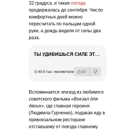
32 градуса, и такая
погода
продержалась до сентября. Число
комфортных дней можно
пересчитать по пальцам одной
руки, а дождь видели от силы два
раза.
ТЫ УДИВИШЬСЯ СИЛЕ ЭТО ЧЕЛОВЕКА! Блог о нашей поездке в Вышний Волочек
РЕКЛАМА
РЕКЛАМА
РЕКЛАМА
40.0 тыс. просмотров
33
Вспоминается эпизод из любимого
советского фильма
«Вокзал для
двоих»
, где главная героиня
(Людмила Гурченко), подавая еду в
привокзальном ресторане
отставшему от поезда главному