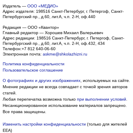
Издатель —
ООО «МЕДИО»
Адрес издателя: 198516 Санкт-Петербург, г. Петергоф, Санкт-
Петербургский пр., д.60, лит.А, ч.п. 2-Н, оф.440
Редакция — ООО «Квантор»
Главный редактор — Хорошев Михаил Валерьевич
Адрес редакции:
198516
Санкт-Петербург, г. Петергоф
,
Санкт-
Петербургский пр., д.60, лит.А, ч.п. 2-Н, оф.432, 434
Телефон:
+7 812 640-06-60
Электронная почта:
askme@shkolazhizni.ru
Политика конфиденциальности
Пользовательское соглашение
О фотографиях и других изображениях
, используемых на сайте.
Мнение редакции не всегда совпадает с точкой зрения авторов
статей.
Любая перепечатка возможна только
при выполнении условий
.
Несанкционированное использование материалов запрещено.
Все права защищены.
Изменить настройки конфиденциальности
(только для жителей
EEA)