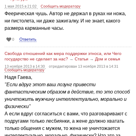
1 мая 2015 в 21:02
Сообщить модератору
Феерическая чушь. Автор не держал в руках ни ножа,
ни пистолета, ни даже зажигалку. И не знает, какого
размера карманные часы.
Ответить
0
Свобода отношений как мера поддержки этноса, или Чего
государство не сделает за нас?
→
Статьи
→
Дом и семья
13 ноября 2013 в 14:30
отредактирован 13 ноября 2013 в 14:31
Сообщить модератору
Надя Гаева,
"Если вдруг этот ваш лозунг привести
фантастическим образом в действие, то это способ
уничтожить мужчину интеллектуально, морально и
физически"
А если вдруг согласиться с вами, что разговаривают с
подругами только лесбиянки, а жене должно хватать
только общения с мужем, то жена не уничтожается
интеллектуально, морально, физически? Что это за