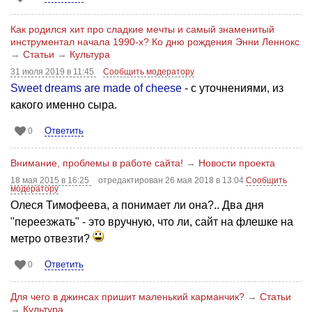
Как родился хит про сладкие мечты и самый знаменитый
инструментал начала 1990-х? Ко дню рождения Энни Леннокс
→
Статьи
→
Культура
31 июля 2019 в 11:45
Сообщить модератору
Sweet dreams are made of cheese
- с уточнениями, из
какого именно сыра.
Ответить
0
Внимание, проблемы в работе сайта!
→
Новости проекта
18 мая 2015 в 16:25
отредактирован 26 мая 2018 в 13:04
Сообщить
модератору
Олеся Тимофеева, а понимает ли она?.. Два дня
"переезжать" - это вручную, что ли, сайт на флешке на
метро отвезти?
Ответить
0
Для чего в джинсах пришит маленький карманчик?
→
Статьи
→
Культура