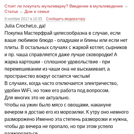
Стоит ли покупать мультиварку? Введение в мультиведение
→
Статьи
→
Дом и семья
9 ноября 2017 в 10:35
Сообщить модератору
Julia Crochet,о, да!
Покупка Мастерфрай целесообразна в случае, если
ваше любимое блюдо - оладушки и блины или если нет
плиты. В остальных случаях с жаркой котлет, сырников
и пр. чаша справляется даже лучше сковородки! А
жарка картошки - сплошное удовольствие - при
перемешивании из чаши она не выскакивает, а
пространство вокруг остается чистым!
В случаях, когда часто отключается электричество,
удобен WiFi, но тоже его работа под вопросом.
Для многих это не актуально.
Чтобы на ужин было мясо с овощами, накануне
вечером я достаю его из морозилки. К утру оно немного
разморожено Именно эта степень разморозки и нужна,
чтобы до вечера не пропало, но при этом успело
разморозиться.