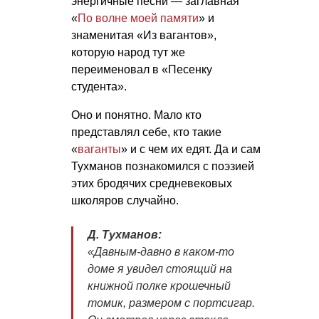
энергичные песни — заглавная
«
По волне моей памяти
» и
знаменитая «Из вагантов»,
которую народ тут же
переименовал в «Песенку
студента».
Оно и понятно. Мало кто
представлял себе, кто такие
«
ваганты
» и с чем их едят. Да и сам
Тухманов познакомился с поэзией
этих бродячих средневековых
школяров случайно.
Д. Тухманов:
«Давным-давно в каком-то
доме я увидел стоящий на
книжной полке крошечный
томик, размером с портсигар.