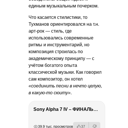
единым музыкальным почерком.
Что касается стилистики, то
Тухманов ориентировался на т.н.
арт-рок — стиль, где
использовались современные
ритмы и инструментарий, но
композиция строилась по
академическому принципу — с
учётом богатого опыта
классической музыки. Как говорил
сам композитор, он хотел
«соединить песни в нечто целую,
в какую-то сюиту»
.
Sony Alpha 7 IV – ФИНАЛЬНЫЙ ОБЗОР
РЕКЛАМА
РЕКЛАМА
РЕКЛАМА
39.9 тыс. просмотров
37