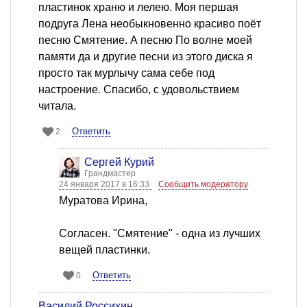
пластинок храню и лелею. Моя першая
подруга Лена необыкновенно красиво поёт
песню Смятение. А песню По волне моей
памяти да и другие песни из этого диска я
просто так мурлычу сама себе под
настроение. Спасибо, с удовольствием
читала.
Ответить
2
Сергей Курий
Грандмастер
24 января 2017 в 16:33
Сообщить модератору
Муратова Ирина,
Согласен. "Смятение" - одна из лучших
вещей пластинки.
Ответить
0
Василий Россихин