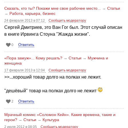
Сказать, кто ты? Покажи мне свое рабочее место...
→
Статьи
→
Работа, карьера, бизнес
24 февраля 2013 в 07:12
Сообщить модератору
Сергей Дмитриев, это Ван Гог был. Этот случай описан
в книге Ирвинга Стоуна "Жажда жизни".
Ответить
0
«Пора замуж»... Кому решать?
→
Статьи
→
Мужчина и
женщина
17 февраля 2013 в 12:04
Сообщить модератору
>>...хороший товар долго на полках не лежит.
"дешёвый" товар на полках долго не лежит
Ответить
2
Мрачный комикс «Соломон Кейн». Какие времена, такие и
герои?
→
Статьи
→
Культура
2 июля 2012 в 08:05
Сообщить модератору