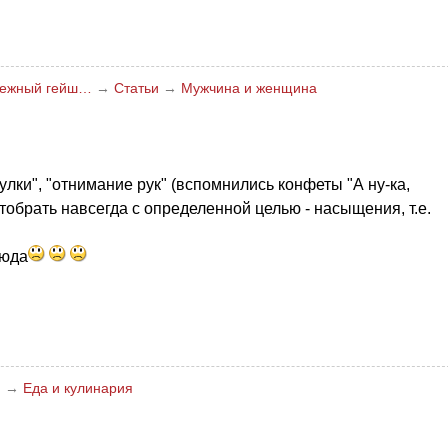
нежный гейш…
→
Статьи
→
Мужчина и женщина
тулки", "отнимание рук" (вспомнились конфеты "А ну-ка,
 отобрать навсегда с определенной целью - насыщения, т.е.
люда
и
→
Еда и кулинария