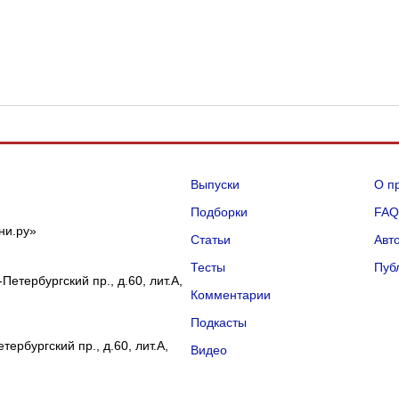
Выпуски
О п
Подборки
FA
ни.ру»
Статьи
Авт
Тесты
Пуб
Петербургский пр., д.60, лит.А,
Комментарии
Подкасты
ербургский пр., д.60, лит.А,
Видео