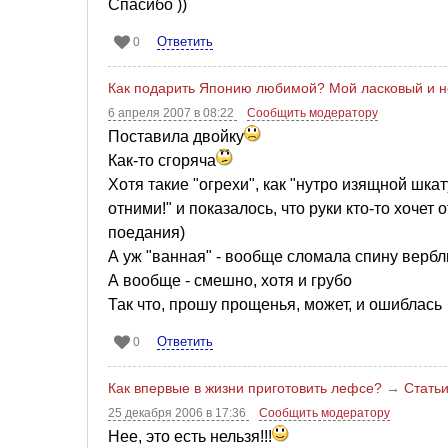
Спасибо ))
Ответить
0
Как подарить Японию любимой? Мой ласковый и 
6 апреля 2007 в 08:22
Сообщить модератору
Поставила двойку
Как-то сгоряча
Хотя такие "огрехи", как "нутро изящной шка
отними!" и показалось, что руки кто-то хочет
поедания)
А уж "ванная" - вообще сломала спину верб
А вообще - смешно, хотя и грубо
Так что, прошу прощенья, может, и ошиблась
Ответить
0
Как впервые в жизни приготовить лефсе?
→
Стать
25 декабря 2006 в 17:36
Сообщить модератору
Нее, это есть нельзя!!!