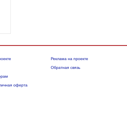
роекте
Реклама на проекте
Q
Обратная связь
орам
личная оферта