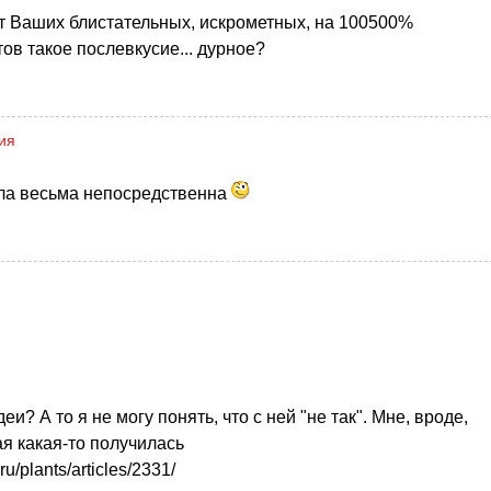
от Ваших блистательных, искрометных, на 100500%
в такое послевкусие... дурное?
ия
ыла весьма непосредственна
и? А то я не могу понять, что с ней "не так". Мне, вроде,
ая какая-то получилась
u/plants/articles/2331/