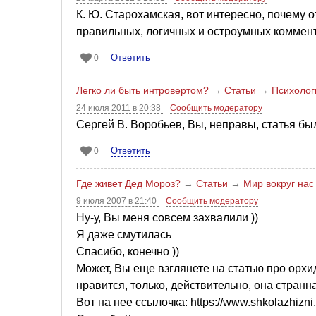
К. Ю. Старохамская, вот интересно, почему 
правильных, логичных и остроумных комменто
Ответить
0
Легко ли быть интровертом?
→
Статьи
→
Психолог
24 июля 2011 в 20:38
Сообщить модератору
Сергей В. Воробьев, Вы, неправы, статья б
Ответить
0
Где живет Дед Мороз?
→
Статьи
→
Мир вокруг нас
9 июля 2007 в 21:40
Сообщить модератору
Ну-у, Вы меня совсем захвалили ))
Я даже смутилась
Спасибо, конечно ))
Может, Вы еще взглянете на статью про орхиде
нравится, только, действительно, она странн
Вот на нее ссылочка: https://www.shkolazhizni.r