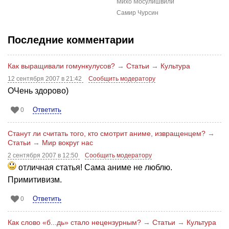
Михо Мосулишвили
Самир Чурсин
Последние комментарии
Как выращивали гомункулусов?
→
Статьи
→
Культура
12 сентября 2007 в 21:42
Сообщить модератору
ОЧень здорово)
Ответить
0
Станут ли считать того, кто смотрит аниме, извращенцем?
→
Статьи
→
Мир вокруг нас
2 сентября 2007 в 12:50
Сообщить модератору
отличная статья! Сама аниме не люблю.
Примитивизм.
Ответить
0
Как слово «б...дь» стало нецензурным?
→
Статьи
→
Культура