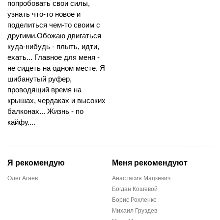
попробовать свои силы,
узнать что-то новое и
поделиться чем-то своим с
другими.Обожаю двигаться
куда-нибудь - плыть, идти,
ехать... Главное для меня -
не сидеть на одном месте. Я
шибанутый руфер,
проводящий время на
крышах, чердаках и высоких
балконах... Жизнь - по
кайфу....
Я рекомендую
Меня рекомендуют
Олег Агаев
Анастасия Мацкевич
Богдан Кошевой
Борис Рохленко
Михаил Груздев