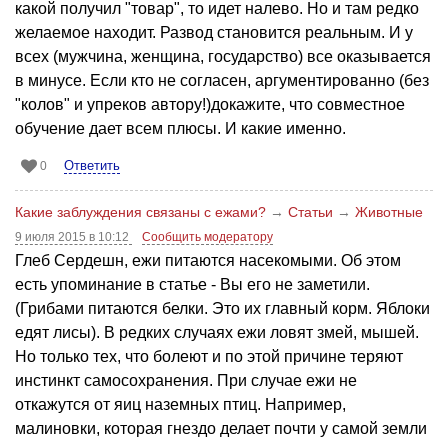
какой получил "товар", то идет налево. Но и там редко
желаемое находит. Развод становится реальным. И у
всех (мужчина, женщина, государство) все оказывается
в минусе. Если кто не согласен, аргументированно (без
"колов" и упреков автору!)докажите, что совместное
обучение дает всем плюсы. И какие именно.
Ответить
0
Какие заблуждения связаны с ежами?
→
Статьи
→
Животные
9 июля 2015 в 10:12
Сообщить модератору
Глеб Сердешн, ежи питаются насекомыми. Об этом
есть упоминание в статье - Вы его не заметили.
(Грибами питаются белки. Это их главный корм. Яблоки
едят лисы). В редких случаях ежи ловят змей, мышей.
Но только тех, что болеют и по этой причине теряют
инстинкт самосохранения. При случае ежи не
откажутся от яиц наземных птиц. Например,
малиновки, которая гнездо делает почти у самой земли