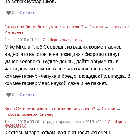
на ветках кустарников.
Ответить
0
Станут ли биороботы умнее человека?
→
Статьи
→
Техника и
Интернет
5 июля 2015 в 11:04
Сообщить модератору
Mike Mike и Глеб Сердешн, из ваших комментариев
видно, что вы стоите на позициях - биороты станут
умнее человека. Будьте добры, дайте аргументы в
части доказательств. А все, что написано вами в
комментариях - чепуха и бред с площадок Голливуда. В
комментариях у вас наукой даже и не пахнет.
Ответить
0
Как в Сети вежливостью стали ловить лохов?
→
Статьи
→
Работа, карьера, бизнес
1 июля 2015 в 05:29
отредактирован 1 июля 2015 в 05:41
Сообщить
модератору
К сетевым заработкам нужно относиться очень