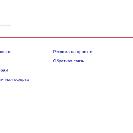
роекте
Реклама на проекте
Q
Обратная связь
орам
личная оферта