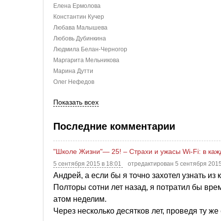
Елена Ермолова
Константин Кучер
Любава Малышева
Любовь Дубинкина
Людмила Белан-Черногор
Маргарита Мельникова
Марина Дутти
Олег Нефедов
Показать всех
Последние комментарии
"Школе Жизни"— 25! – Страхи и ужасы Wi-Fi: в каж
5 сентября 2015 в 18:01
отредактирован 5 сентября 2015
Андрей, а если бы я точно захотел узнать из
Полторы сотни лет назад, я потратил бы вре
атом неделим.
Через несколько десятков лет, проведя ту же 