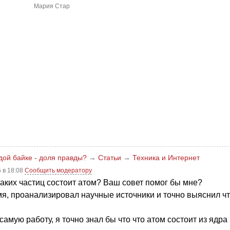
Мария Стар
дой байке - доля правды?
→
Статьи
→
Техника и Интернет
 в 18:08
Сообщить модератору
 каких частиц состоит атом? Ваш совет помог бы мне?
мя, проанализировал научные источники и точно выяснил ч
самую работу, я точно знал бы что что атом состоит из ядра