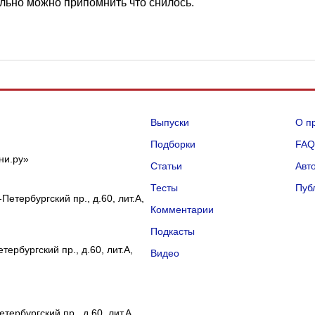
ельно можно припомнить что снилось.
Выпуски
О п
Подборки
FA
ни.ру»
Статьи
Авт
Тесты
Пуб
Петербургский пр., д.60, лит.А,
Комментарии
Подкасты
ербургский пр., д.60, лит.А,
Видео
тербургский пр., д.60, лит.А,