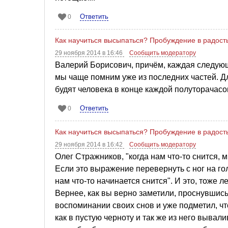
Ответить
0
Как научиться высыпаться? Пробуждение в радост
29 ноября 2014 в 16:46
Сообщить модератору
Валерий Борисович, причём, каждая следующ
мы чаще помним уже из последних частей. Д
будят человека в конце каждой полуторачас
Ответить
0
Как научиться высыпаться? Пробуждение в радост
29 ноября 2014 в 16:42
Сообщить модератору
Олег Стражников, "когда нам что-то снится,
Если это выражение перевернуть с ног на го
нам что-то начинается снится". И это, тоже 
Вернее, как вы верно заметили, проснувшис
воспоминании своих снов и уже подметил, чт
как в пустую черноту и так же из него вывал