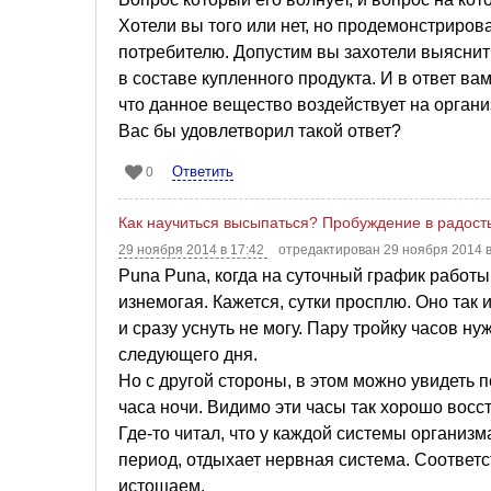
Хотели вы того или нет, но продемонстриро
потребителю. Допустим вы захотели выяснит
в составе купленного продукта. И в ответ 
что данное вещество воздействует на орган
Вас бы удовлетворил такой ответ?
Ответить
0
Как научиться высыпаться? Пробуждение в радост
29 ноября 2014 в 17:42
отредактирован 29 ноября 2014 
Puna Puna, когда на суточный график работы
изнемогая. Кажется, сутки просплю. Оно так 
и сразу уснуть не могу. Пару тройку часов ну
следующего дня.
Но с другой стороны, в этом можно увидеть 
часа ночи. Видимо эти часы так хорошо восс
Где-то читал, что у каждой системы организм
период, отдыхает нервная система. Соответс
истощаем.