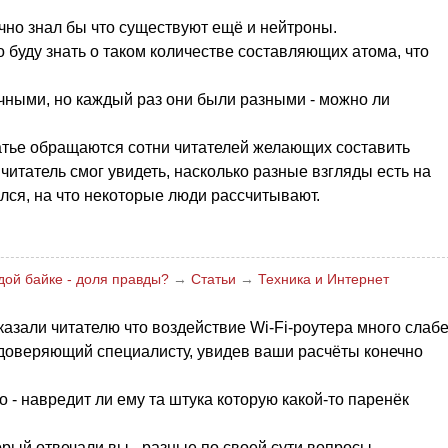
очно знал бы что существуют ещё и нейтроны.
о буду знать о таком количестве составляющих атома, что
очными, но каждый раз они были разными - можно ли
статье обращаются сотни читателей желающих составить
читатель смог увидеть, насколько разные взгляды есть на
ился, на что некоторые люди рассчитывают.
дой байке - доля правды?
→
Статьи
→
Техника и Интернет
азали читателю что воздействие Wi-Fi-роутера много слаб
 доверяющий специалисту, увидев ваши расчёты конечно
 - навредит ли ему та штука которую какой-то паренёк
.
орый отвечали вы - разные по своей сути вопросы.