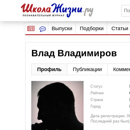
Выпуски
Подборки
Статьи
Влад Владимиров
Профиль
Публикации
Комме
Статус
Рейтинг
Страна
Город
Дата регистрации: 0
Последний раз был(а