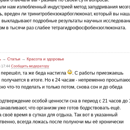
вали нам излюбленный индустрией метод запудривания мозг
ь, вреден ли тринитробензокарбоглюконат, который вы наш
вам выкладывают подробные результаты научных исследован
изм в тысячи раз слабее тетрагидрофосфобензоглюконата.
ь
→
Статьи
→
Красота и здоровье
в 17:44
Сообщить модератору
 перешёл, та же беда настигла
. С работы приезжаешь
и получается в итоге. Но к 24 часам - непременно просыпаю
жно что-то поделать и только потом, снова сон и до обеда
подтверждение особой ценности сна в период с 21 часов до 
танавливают, что организм уже готов бодрствовать ещё.
а своё время в сутках для отдыха. Так вот в указанный
твенно, всегда ложась после полуночи мы её хронически