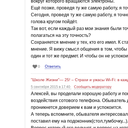
вокруг которого вращаются электроны.
Ещё позже, проведя ту же самую работу, я т
Сегодня, проведя ту же самую работу, я точн
голова кругом пойдёт.
Так вот, если каждый раз мои знания были т
полагаться на эту точность?
Сохраняется мнение у тех, кто его имел. К 
мнение. Я вижу смысл общения в том, чтобы 
один и тот же предмет. И чтобы он не успоко
Ответить
0
"Школе Жизни"— 25! – Страхи и ужасы Wi-Fi: в каж
5 сентября 2015 в 17:40
Сообщить модератору
Алексей, вы проделали хорошую работу и пок
воздействия сотового телефона. Обыватель
проникнется доверием к вам и успокоится.
А теперь вспомните, обывателя интересовало
поставил ему на подоконник(стол,тумбочку...)
Вопрос который его волнует, и вопрос на кот