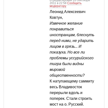
отредактирован 26 сентября
2011 в 22:58
Сообщить
модератору
Леонид Алексеевич
Ковтун,
Извечное желание
понравиться
иностранцам, блеснуть
перед ними, не ударить
лицом в грязь... И
показуха. Но все ли
проблемы уссурийского
тигра были видны
мировой
общественности?
К натупающему саммиту
весь Владивосток
перерыли вдоль и
поперек. Стали строить
мост на о. Русский.