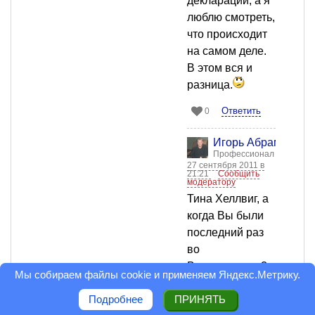
декларации, а я
люблю смотреть,
что происходит
на самом деле.
В этом вся и
разница.
Ответить
0
Игорь Абрамов
Профессионал
27 сентября 2011 в
21:21
Сообщить
модератору
Тина Хеллвиг, а
когда Вы были
последний раз
во
Владивостоке?
Мы собираем файлы cookie и применяем
Яндекс.Метрику
.
Я ровно год
Подробнее
ПРИНЯТЬ
назад. И