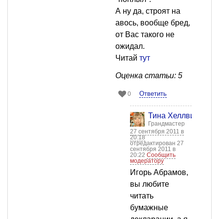
А ну да, строят на
авось, вообще бред,
от Вас такого не
ожидал.
Читай
тут
Оценка статьи: 5
Ответить
0
Тина Хеллвиг
Грандмастер
27 сентября 2011 в
20:18
отредактирован 27
сентября 2011 в
20:22
Сообщить
модератору
Игорь Абрамов,
вы любите
читать
бумажные