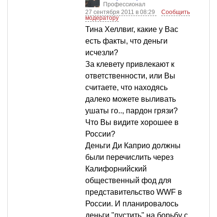
Профессионал
27 сентября 2011 в 08:29
Сообщить
модератору
Тина Хеллвиг, какие у Вас
есть факты, что деньги
исчезли?
За клевету привлекают к
ответственности, или Вы
считаете, что находясь
далеко можете выливать
ушаты го.., пардон грязи?
Что Вы видите хорошее в
России?
Деньги Ди Каприо должны
были перечислить через
Калифорнийский
общественный фод для
представительство WWF в
России. И планировалось
деньги "пустить" на борьбу с