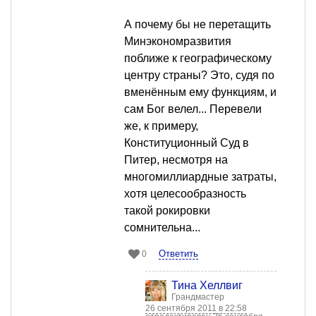
А почему бы не перетащить
Минэкономразвития
поближе к географическому
центру страны? Это, судя по
вменённым ему функциям, и
сам Бог велел... Перевели
же, к примеру,
Конституционный Суд в
Питер, несмотря на
многомиллиардные затраты,
хотя целесообразность
такой рокировки
сомнительна...
Ответить
0
Тина Хеллвиг
Грандмастер
26 сентября 2011 в 22:58