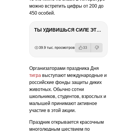
можно встретить цифры от 200 до
450 особей.
ТЫ УДИВИШЬСЯ СИЛЕ ЭТО ЧЕЛОВЕКА! Блог о нашей поездке в Вышний Волочек
РЕКЛАМА
РЕКЛАМА
РЕКЛАМА
РЕКЛАМА
39.9 тыс. просмотров
33
Организаторами праздника Дня
тигра
выступают международные и
российские фонды защиты диких
животных. Обычно сотни
школьников, студентов, взрослых и
малышей принимают активное
участие в этой акции.
Праздник открывается красочным
многолюдным шествием по