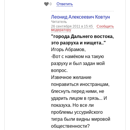
Ответить
0
Леонид Алексеевич Ковтун
Читатель
26 сентября 2011 в 15:45
Сообщить
модератору
"города Дальнего востока,
это разруха и нищета.."
Игорь Абрамов,
-Вот с намёком на такую
разруху и был задан мой
вопрос.
Извечное желание
понравиться иностранцам,
блеснуть перед ними, не
ударить лицом в грязь... И
показуха. Но все ли
проблемы уссурийского
тигра были видны мировой
общественности?