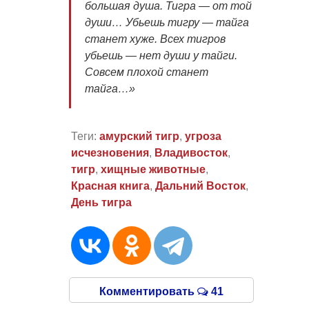
большая душа. Тигра — от той
души… Убьешь тигру — тайга
станет хуже. Всех тигров
убьешь — нет души у тайги.
Совсем плохой станет
тайга…»
Теги:
амурский тигр
,
угроза
исчезновения
,
Владивосток
,
тигр
,
хищные животные
,
Красная книга
,
Дальний Восток
,
День тигра
Комментировать
41