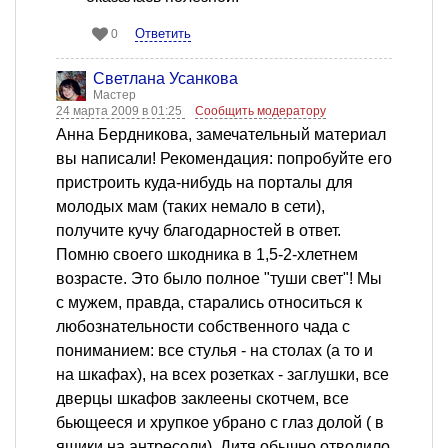
Ответить
0
Светлана Усанкова
Мастер
24 марта 2009 в 01:25
Сообщить модератору
Анна Бердникова, замечательный материал
вы написали! Рекомендация: попробуйте его
пристроить куда-нибудь на порталы для
молодых мам (таких немало в сети),
получите кучу благодарностей в ответ.
Помню своего шкодника в 1,5-2-хлетнем
возрасте. Это было полное "туши свет"! Мы
с мужем, правда, старались относиться к
любознательности собственного чада с
пониманием: все стулья - на столах (а то и
на шкафах), на всех розетках - заглушки, все
дверцы шкафов заклеены скотчем, все
бьющееся и хрупкое убрано с глаз долой ( в
ящики на антресоли). Дитя обычно отводило