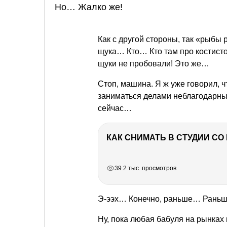
Но… Жалко же!
Как с другой стороны, так «рыбы
щука… Кто… Кто там про костист
щуки не пробовали! Это же…
Стоп, машина. Я ж уже говорил, чт
заниматься делами неблагодарны
сейчас…
КАК СНИМАТЬ В СТУДИИ С
РЕКЛАМА
РЕКЛАМА
РЕКЛАМА
39.2 тыс. просмотров
Э-ээх… Конечно, раньше… Раньш
Ну, пока любая бабуля на рынках