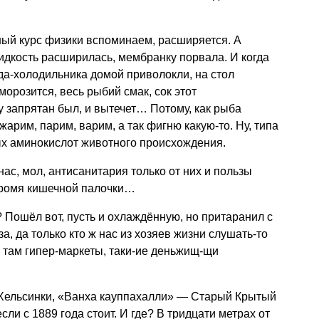
ный курс физики вспоминаем, расширяется. А
дкость расширилась, мембранку порвала. И когда
ада-холодильника домой приволокли, на стол
морозится, весь рыбий смак, сок этот
у запрятан был, и вытечет… Потому, как рыба
жарим, парим, варим, а так фигню какую-то. Ну, типа
х аминокислот животного происхождения.
нас, мол, антисанитария только от них и пользы
кромя кишечной палочки…
т? Пошёл вот, пусть и охлаждённую, но притаранил с
а, да только кто ж нас из хозяев жизни слушать-то
и там гипер-маркеты, таки-ие деньжищ-щи
в Хельсинки, «Ванха кауппахалли» — Старый Крытый
сли с 1889 года стоит. И где? В тридцати метрах от