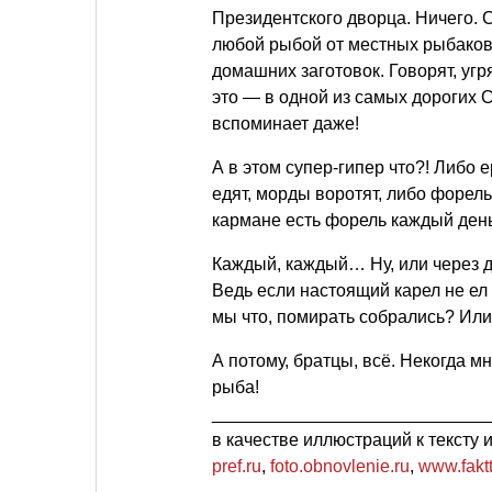
Президентского дворца. Ничего. С
любой рыбой от местных рыбаков
домашних заготовок. Говорят, уг
это — в одной из самых дорогих С
вспоминает даже!
А в этом супер-гипер что?! Либо 
едят, морды воротят, либо форел
кармане есть форель каждый день
Каждый, каждый… Ну, или через д
Ведь если настоящий карел не ел
мы что, помирать собрались? Или
А потому, братцы, всё. Некогда м
рыба!
____________________________
в качестве иллюстраций к тексту
pref.ru
,
foto.obnovlenie.ru
,
www.faktt