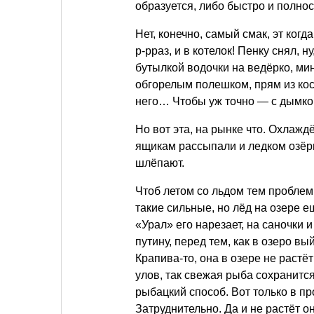
образуется, либо быстро и полнос
Нет, конечно, самый смак, эт когда
р-рраз, и в котелок! Пенку снял, 
бутылкой водочки на ведёрко, мин
обгорелым полешком, прям из косте
него… Чтобы уж точно — с дымко
Но вот эта, на рынке что. Охлаж
ящикам рассыпали и ледком озёрн
шлёпают.
Чтоб летом со льдом тем проблем
такие сильные, но лёд на озере 
«Урал» его нарезает, на саночки 
путину, перед тем, как в озеро в
Крапива-то, она в озере не растё
улов, так свежая рыба сохранитс
рыбацкий способ. Вот только в 
Затруднительно. Да и не растёт 