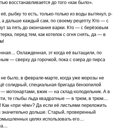
тью восстанавливается до того «как было».
 её, рыбку то есть, только-только из воды вытянул, р-
ну, а дальше каждый сам, по своему рецепту. Кто — с
ут за пять до окончания варки. Кто — с берёзовым
рка, перед тем, как котелок с огня снять, да — в
м!
дённая… Охлажденная, эт когда её вытащили, по
ым — сверху да горочкой, пока с озера до пирса
 не было, в феврале-марте, когда уже морозы не
ещё солидный, специальная бригада бензопилой
и — мотонартами, вжик — на склад-холодильник. А в
ыйти, те глыбы льда квадратные — в трюм, в трюм…
т! Как «при чём»? Да если её листьями переложить
я значительно дольше. Старый, проверенный
промышленных целях использовать его…
она…