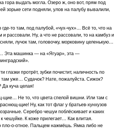
а гора выдать могла. Озеро ж, оно вот, прям под
ей зорьке сети подняли, улов на палубу вывалили,
где-то там, под палубой, «чух-чух»… Всё то, что на
 и рассовали. Ну, а что не рассовали, то на камбуз и
 сняли, лучок там, головочку, морковину целенькую…
я… Эта машинка — на «Ягуар», эта —
нинградский».
ти глазки протрёт, зубки почистит, наличность по
А там уже… Судачок? Нате, пожалуйста. Сижок?
? Да куча целая!
ие… Не то, что цвета спелой вишни. Или там с
раснющ-щие! Ну, как тот флаг у братьев-хунхузов
розрачные. Серебро чешуи поблёскивает и каких
к чешуйке. К коже прилегает… Как влитая.
о пло-о-отное. Пальцем нажмёшь. Ямка либо не