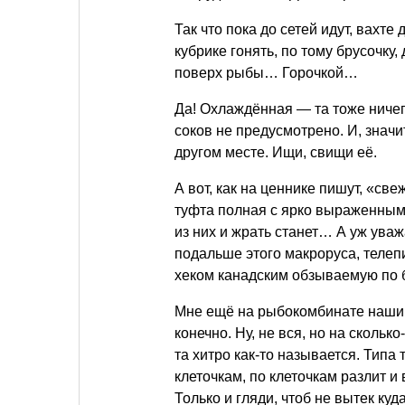
Так что пока до сетей идут, вахте 
кубрике гонять, по тому брусочк
поверх рыбы… Горочкой…
Да! Охлаждённая — та тоже ниче
соков не предусмотрено. И, значит
другом месте. Ищи, свищи её.
А вот, как на ценнике пишут, «све
туфта полная с ярко выраженным
из них и жрать станет… А уж уваж
подальше этого макроруса, телеп
хеком канадским обзываемую по 
Мне ещё на рыбокомбинате наши т
конечно. Ну, не вся, но на скольк
та хитро как-то называется. Типа
клеточкам, по клеточкам разлит и
Только и гляди, чтоб не вытек ку