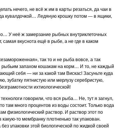
делать нечего, не всё ж им в карты резаться, да чаи в
у, да кувалдочкой… Ледяную крошку потом — в ящики,
го… У неё ж замерзание рыбных внутриклеточных
, самая вкуснота ещё в рыбе, а не где в каком
жезамороженная», так то и не рыба вовсе, а так
 рыбьим запахом кошакам на корм… И то, не каждый
ающий себя — ни за какой там Вискас! Засуньте куда
ию, зубатку пятнистую или мерлузу серебристую,
безграмотности ихтиологической!
ехнологи говорили, что вся рыба… Не, тут я загнул,
о-то там много процентов из воды состоит. Только вода
 там физиологический раствор. И раствор этот по
 в какую-то мембранку плотненько так упакован.
да без упаковки этой биологической по жидкой своей