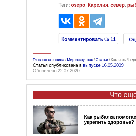
Теги:
озеро
,
Карелия
,
север
,
ры
Комментировать
11
Оц
Главная страница
/
Мир вокруг нас
/
Статьи
/
Какая рыба д
Статья опубликована в
выпуске 16.05.2009
Обновлено 22.07.2020
Что еще
Как рыбалка помогае
укрепить здоровье?