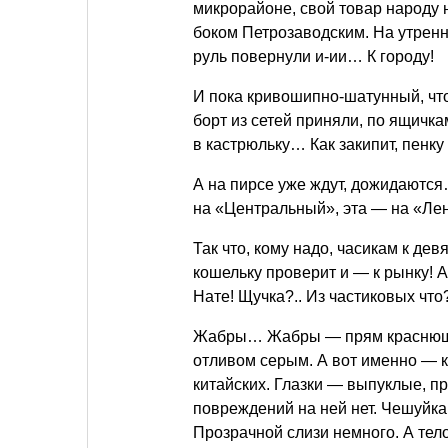
микрорайоне, свой товар народу н
боком Петрозаводским. На утренн
руль повернули и-ии… К городу!
И пока кривошипно-шатунный, что 
борт из сетей приняли, по ящичкам
в кастрюльку… Как закипит, пенку
А на пирсе уже ждут, дожидаютс
на «Центральный», эта — на «Ле
Так что, кому надо, часикам к девя
кошельку проверит и — к рынку! 
Нате! Щучка?.. Из частиковых что
Жабры… Жабры — прям краснющ-щ
отливом серым. А вот именно — к
китайских. Глазки — выпуклые, п
повреждений на ней нет. Чешуйка 
Прозрачной слизи немного. А тел