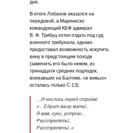
дня.
В итоге Лобанов оказался на
передовой, а Маринеско
командующий КБФ адмирал
В. Ф. Трибуц
хотел отдать под суд
военного трибунала, однако
предоставил возможность искупить
вину в предстоящем походе
(заменить его было некем, из
тринадцати средних подлодок,
воевавших на Балтике, «в живых»
осталась только С-13).
…И неслось перед строем:
«…Едрит вашу мать!..
Я вам, суки, устрою…
Расстрелять!..
Расстрелять!..»