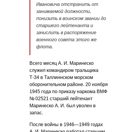
Ивановича отстранить от
занимаемой должности,
понизить в воинском звании до
старшего лейтенанта и
зачислить в распоряжение
военного совета этого же
флота
.
Всего месяц
А. И. Маринеско
служил командиром тральщика
Т-34 в Таллиннском морском
оборонительном районе. 20 ноября
1945 года по приказу наркома ВМФ
№ 02521 старший лейтенант
Маринеско А. И.
был уволен в
запас.
После войны в 1946—1949 годах
А. И. Маринеско
работал старшим