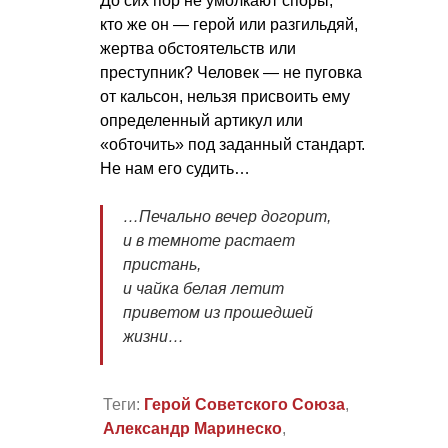
До сих пор не умолкают споры,
кто же он — герой или разгильдяй,
жертва обстоятельств или
преступник? Человек — не пуговка
от кальсон, нельзя присвоить ему
определенный артикул или
«обточить» под заданный стандарт.
Не нам его судить…
…Печально вечер догорит,
и в темноте растает
пристань,
и чайка белая летит
приветом из прошедшей
жизни…
Теги:
Герой Советского Союза
,
Александр Маринеско
,