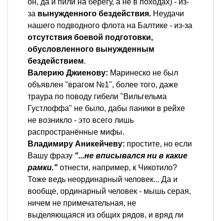
он, да и пили на берегу, а не в походах) - из-
за
вынужденного бездействия.
Неудачи
нашего подводного флота на Балтике - из-за
отсутствия боевой подготовки,
обусловленного вынужденным
бездействием
.
Валерию Джиенову:
Маринеско не был
объявлен "врагом №1", более того, даже
траура по поводу гибели "Вильгельма
Густлоффа" не было, дабы паники в рейхе
не возникло - это всего лишь
распространённые мифы.
Владимиру Аникейчеву:
простите, но если
Вашу фразу
"...не вписывался ни в какие
рамки."
отнести, например, к Чикотило?
Тоже ведь неординарный человек... Да и
вообще, ординарный человек - мышь серая,
ничем не примечательная, не
выделяющаяся из общих рядов, и вряд ли