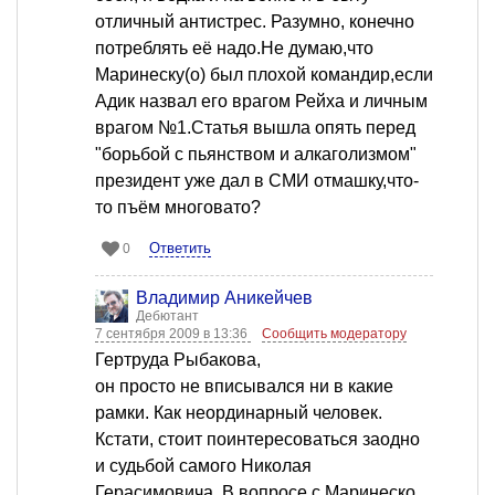
отличный антистрес. Разумно, конечно
потреблять её надо.Не думаю,что
Маринеску(о) был плохой командир,если
Адик назвал его врагом Рейха и личным
врагом №1.Статья вышла опять перед
"борьбой с пьянством и алкаголизмом"
президент уже дал в СМИ отмашку,что-
то пъём многовато?
Ответить
0
Владимир Аникейчев
Дебютант
7 сентября 2009 в 13:36
Сообщить модератору
Гертруда Рыбакова,
он просто не вписывался ни в какие
рамки. Как неординарный человек.
Кстати, стоит поинтересоваться заодно
и судьбой самого Николая
Герасимовича. В вопросе с Маринеско