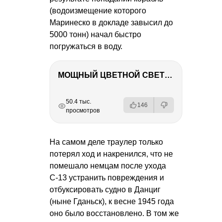
(водоизмещение которого
Маринеско в докладе завысил до
5000 тонн) начал быстро
погружаться в воду.
МОЩНЫЙ ЦВЕТНОЙ СВЕТ – NANLITE FC-500C
РЕКЛАМА
РЕКЛАМА
РЕКЛАМА
РЕКЛАМА
50.4 тыс.
146
просмотров
На самом деле траулер только
потерял ход и накренился, что не
помешало немцам после ухода
С-13 устранить повреждения и
отбуксировать судно в Данциг
(ныне Гданьск), к весне 1945 года
оно было восстановлено. В том же