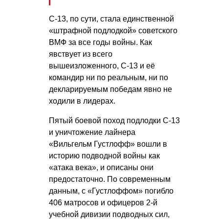
С-13, по сути, стала единственной
«штрафной подлодкой» советского
ВМФ за все годы войны. Как
явствует из всего
вышеизложенного, С-13 и её
командир ни по реальным, ни по
декларируемым победам явно не
ходили в лидерах.
Пятый боевой поход подлодки С-13
и уничтожение лайнера
«Вильгельм Густлофф» вошли в
историю подводной войны как
«атака века», и описаны они
предостаточно. По современным
данным, с «Густлоффом» погибло
406 матросов и офицеров 2-й
учебной дивизии подводных сил,