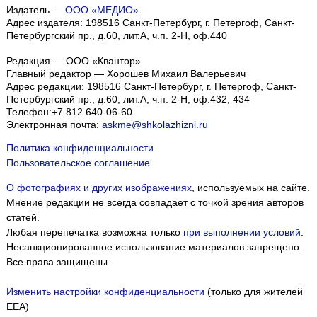
Издатель —
ООО «МЕДИО»
Адрес издателя: 198516 Санкт-Петербург, г. Петергоф, Санкт-
Петербургский пр., д.60, лит.А, ч.п. 2-Н, оф.440
Редакция — ООО «Квантор»
Главный редактор — Хорошев Михаил Валерьевич
Адрес редакции:
198516
Санкт-Петербург, г. Петергоф
,
Санкт-
Петербургский пр., д.60, лит.А, ч.п. 2-Н, оф.432, 434
Телефон:
+7 812 640-06-60
Электронная почта:
askme@shkolazhizni.ru
Политика конфиденциальности
Пользовательское соглашение
О фотографиях и других изображениях
, используемых на сайте.
Мнение редакции не всегда совпадает с точкой зрения авторов
статей.
Любая перепечатка возможна только
при выполнении условий
.
Несанкционированное использование материалов запрещено.
Все права защищены.
Изменить настройки конфиденциальности
(только для жителей
EEA)