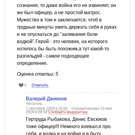
сознания, то даже война его не извиняет, он
же был офицер, а не простой матрос.
Мужество в том и заключается, чтоб в
трудные минуты уметь держать себя в руках
и не опускаться до "заливания боли
водкой".Герой - это человек, на которого
хотелось бы быть похожим,а тут какой-то
разгильдяй - самое подходящее
определение.
Оценка статьи: 5
Ответить
0
Валерий Джиенов
Читатель
7 сентября 2009 в 16:59
отредактирован 23 мая
2018 в 08:54
Сообщить модератору
Гертруда Рыбакова, Денис Евсюков
тоже офицер!!! Немного воевал,я про
себя, и водка и на войне и в быту