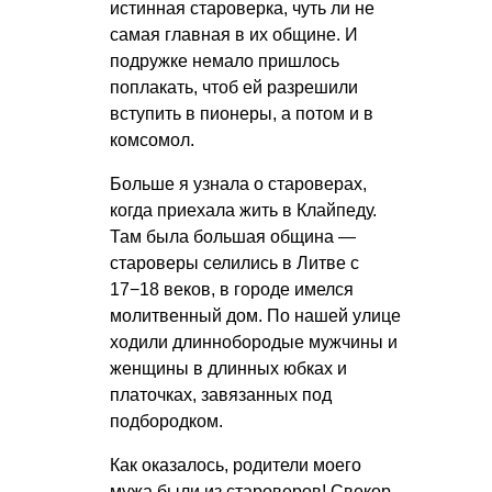
истинная староверка, чуть ли не
самая главная в их общине. И
подружке немало пришлось
поплакать, чтоб ей разрешили
вступить в пионеры, а потом и в
комсомол.
Больше я узнала о староверах,
когда приехала жить в Клайпеду.
Там была большая община —
староверы селились в Литве с
17−18 веков, в городе имелся
молитвенный дом. По нашей улице
ходили длиннобородые мужчины и
женщины в длинных юбках и
платочках, завязанных под
подбородком.
Как оказалось, родители моего
мужа были из староверов! Свекор,