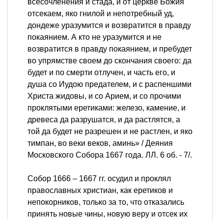
всесочленения и стада, и от церкве Божия
отсекаем, яко гнилой и непотребный уд,
дондеже уразумится и возвратится в правду
покаянием. А кто не уразумится и не
возвратится в правду покаянием, и пребудет
во упрямстве своем до скончания своего: да
будет и по смерти отлучен, и часть его, и
душа со Иудою предателем, и с распеншими
Христа жидовы, и со Арием, и со прочими
проклятыми еретиками: железо, камение, и
древеса да разрушатся, и да растлятся, а
той да будет не разрешен и не растлен, и яко
тимпан, во веки веков, аминь» / Деяния
Московского Собора 1667 года. ЛЛ. 6 об. - 7/.
Собор 1666 – 1667 гг. осудил и проклял
православных христиан, как еретиков и
непокорников, только за то, что отказались
принять новые чины, новую веру и отсек их