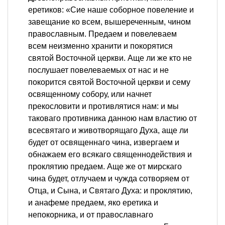
еретиков: «Сие наше соборное повеление и
завещание ко всем, вышереченным, чином
православным. Предаем и повелеваем
всем неизменно хранити и покорятися
святой Восточной церкви. Аще ли же кто не
послушает повелеваемых от нас и не
покорится святой Восточной церкви и сему
освященному собору, или начнет
прекословити и противлятися нам: и мы
таковаго противника данною нам властию от
всесвятаго и животворящаго Духа, аще ли
будет от освященнаго чина, извергаем и
обнажаем его всякаго священнодействия и
проклятию предаем. Аще же от мирскаго
чина будет, отлучаем и чужда сотворяем от
Отца, и Сына, и Святаго Духа: и проклятию,
и анафеме предаем, яко еретика и
непокорника, и от православнаго