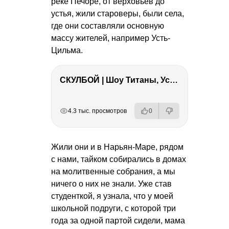
реке Печоре, от верховьев до
устья, жили староверы, были села,
где они составляли основную
массу жителей, например Усть-
Цильма.
СКУЛБОЙ | Шоу Титаны, Усейн Болт, Ларрат, Зашквар!
РЕКЛАМА
РЕКЛАМА
РЕКЛАМА
РЕКЛАМА
4.3 тыс. просмотров
0
Жили они и в Нарьян-Маре, рядом
с нами, тайком собирались в домах
на молитвенные собрания, а мы
ничего о них не знали. Уже став
студенткой, я узнала, что у моей
школьной подруги, с которой три
года за одной партой сидели, мама