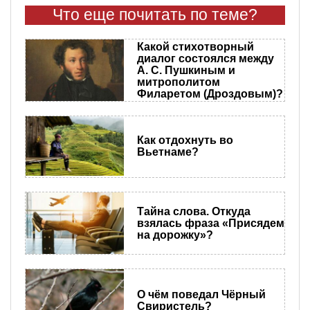
Что еще почитать по теме?
Какой стихотворный
диалог состоялся между
А. С. Пушкиным и
митрополитом
Филаретом (Дроздовым)?
Как отдохнуть во
Вьетнаме?
Тайна слова. Откуда
взялась фраза «Присядем
на дорожку»?
О чём поведал Чёрный
Свиристель?