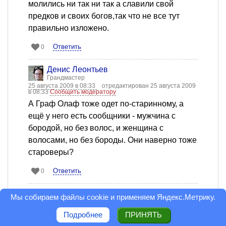
молились ни так ни так а славили свой
предков и своих богов,так что не все тут
правильно изложено.
Ответить
0
Денис Леонтьев
Грандмастер
25 августа 2009 в 08:33
отредактирован 25 августа 2009
в 08:33
Сообщить модератору
А Граф Олаф тоже одет по-старинному, а
ещё у него есть сообщники - мужчина с
бородой, но без волос, и женщина с
волосами, но без бороды. Они наверно тоже
староверы?
Ответить
0
Денис Леонтьев
Мы собираем файлы cookie и применяем
Яндекс.Метрику
.
Грандмастер
25 августа 2009 в 08:32
Сообщить модератору
Подробнее
ПРИНЯТЬ
У нас тут на районе попадаются люди,