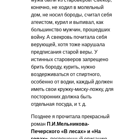
конечно, не ходил в молельный
дом, не носил бороды, считал себя
атеистом, курил и выпивал, как
большинство мужчин, прошедших
войну. А свекровь почитала себя
верующей, хотя тоже нарушала
предписания старой веры. У
истинных староверов запрещено
брить бороду, курить, нужно
воздерживаться от спиртного,
особенно от водки, каждый должен
иметь свои кружку-миску-ложку, для
посторонних должна быть
отдельная посуда,
и т. д.
Позднее я прочитала прекрасный
роман
П.И.Мельникова-
Печерского «В лесах» и «На
горах»
, посвященный описанию