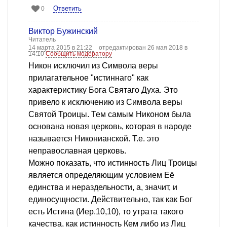
Ответить
0
Виктор Бужинский
Читатель
14 марта 2015 в 21:22
отредактирован 26 мая 2018 в
14:10
Сообщить модератору
Никон исключил из Символа веры
прилагательное "истиннаго" как
характеристику Бога Святаго Духа. Это
привело к исключению из Символа веры
Святой Троицы. Тем самым Никоном была
основана новая церковь, которая в народе
называется Никонианской. Т.е. это
неправославная церковь.
Можно показать, что истинность Лиц Троицы
является определяющим условием Её
единства и нераздельности, а, значит, и
единосущности. Действительно, так как Бог
есть Истина (Иер.10,10), то утрата такого
качества, как истинность Кем либо из Лиц