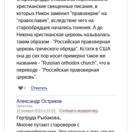
христианские свещенные писания, в
которых Никон заменил "правоверие" на
"православие", вследствие чего на
старообрядцев начались гонения. А до
Никона христианская церковь называлась
таким образом - "Российская правоверная
церковь греческого обряда". Кстати в США
она до сих пор носит примерно такое же
название - "Russian orthodox church", что в
переводе - "Российская правоверная
церковь".
Ответить
0
Александр Остриков
Читатель
12 января 2010 в 14:53
Сообщить модератору
Гертруда Рыбакова,
Многие путают староверов с
страрообрядцами ,Это связано с тем, что во