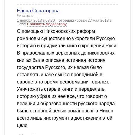
Елена Сенаторова
Читатель
1 ноября 2013 в 08:30
отредактирован 27 мая 2018 в
12:55
Сообщить модератору
С помощью Никоносвских реформ
романовы существенно укоротили Русскую
историю и придумали миф о крещении Руси.
В православных церковных дониконовских
книгах была описана истинная история
государства Русского, их нельзя было
оставлять иначе смысл проводимой в
европе в то время реформации терялся.
Уничтожить старые книги и переделать
историю убрав из нее все, что говорит о
величии и образованности русского народа
было основной целью романовых, а Никон
всего лишь инструмент в достижении этой
цели.