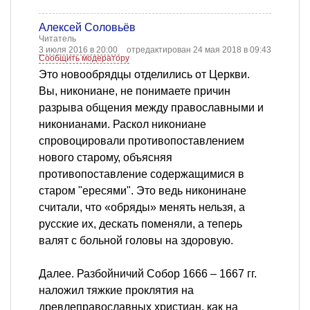
Алексей Соловьёв
Читатель
3 июля 2016 в 20:00
отредактирован 24 мая 2018 в 09:43
Сообщить модератору
Это новообрядцы отделились от Церкви.
Вы, никониане, не понимаете причин
разрыва общения между православными и
никонианами. Раскол никониане
спровоцировали противопоставлением
нового старому, объясняя
противопоставление содержащимися в
старом "ересями". Это ведь никонинане
считали, что «обряды» менять нельзя, а
русские их, дескать поменяли, а теперь
валят с больной головы на здоровую.
Далее. Разбойничий Собор 1666 – 1667 гг.
наложил тяжкие проклятия на
древлеправославных христиан, как на