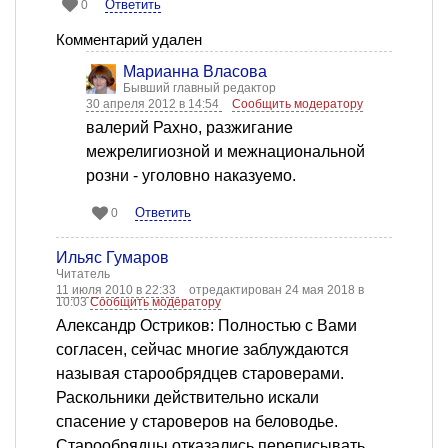
Ответить
0
Комментарий удален
Марианна Власова
Бывший главный редактор
30 апреля 2012 в 14:54
Сообщить модератору
валерий Рахно, разжигание
межрелигиозной и межнациональной
розни - уголовно наказуемо.
Ответить
0
Ильяс Гумаров
Читатель
11 июля 2010 в 22:33
отредактирован 24 мая 2018 в
10:03
Сообщить модератору
Александр Остриков: Полностью с Вами
согласен, сейчас многие заблуждаются
называя старообрядцев староверами.
Раскольники действительно искали
спасение у староверов на беловодье.
Старообрядцы отказались переписывать