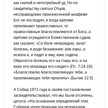
как гнилой и непотребный уд. Но по
свидетельству святых Отцов,
несправедливо произнесенной анафеме
Бог не последует, и когда еретики
проклинают православных, то
православные благословляются от Бога, а
еретики осуждаются Божественным судом,
как сказано: «Се боле неправдою, зачат
болезнь, и роди беззаконие: ров изры, и
ископа и, и падет в яму, юже содела.
Обратится болезнь его на главу его, и на
верх его неправда его снидет» (Пс. 7:14-16);
«Благословлю благословляющих тебя, а
проклинающих тебя прокляну» (Бытие 12:3).
А Собор 1971 года в своём постановлении
засвидетельствовал, что мы были отсечены,
цитата: «На основании определений этих
Соборов упорствующие последователи