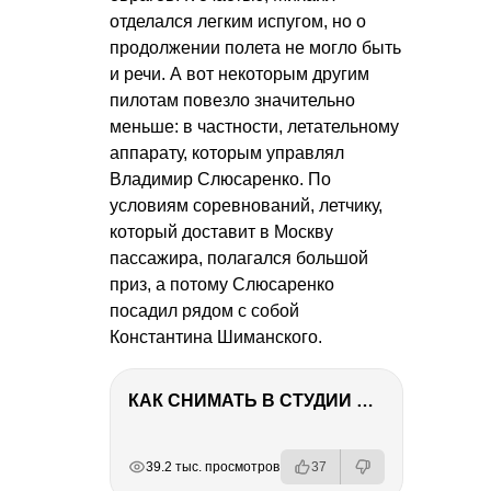
отделался легким испугом, но о
продолжении полета не могло быть
и речи. А вот некоторым другим
пилотам повезло значительно
меньше: в частности, летательному
аппарату, которым управлял
Владимир Слюсаренко. По
условиям соревнований, летчику,
который доставит в Москву
пассажира, полагался большой
приз, а потому Слюсаренко
посадил рядом с собой
Константина Шиманского.
КАК СНИМАТЬ В СТУДИИ СО ВСПЫШКАМИ
РЕКЛАМА
РЕКЛАМА
РЕКЛАМА
РЕКЛАМА
РЕКЛАМА
39.2 тыс. просмотров
37