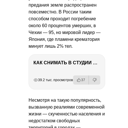
предания земле распространен
повсеместно. В России таким
способом проходит погребение
около 60 процентов умерших, в
Чехии — 95, но мировой лидер —
Япония, где пламени крематория
минует лишь 2% тел.
КАК СНИМАТЬ В СТУДИИ СО ВСПЫШКАМИ
РЕКЛАМА
РЕКЛАМА
РЕКЛАМА
РЕКЛАМА
39.2 тыс. просмотров
37
Несмотря на такую популярность,
вызванную реалиями современной
жизни — скученностью населения и
недостатком свободных
территорий в городах —