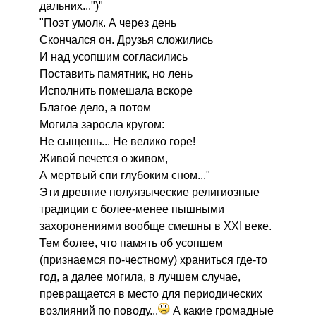
дальних...")"
"Поэт умолк. А через день
Скончался он. Друзья сложились
И над усопшим согласились
Поставить памятник, но лень
Исполнить помешала вскоре
Благое дело, а потом
Могила заросла кругом:
Не сыщешь... Не велико горе!
Живой печется о живом,
А мертвый спи глубоким сном..."
Эти древние полуязыческие религиозные
традиции с более-менее пышными
захоронениями вообще смешны в XXI веке.
Тем более, что память об усопшем
(признаемся по-честному) храниться где-то
год, а далее могила, в лучшем случае,
превращается в место для периодических
возлияний по поводу...
А какие громадные