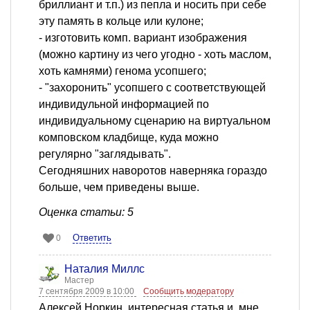
бриллиант и т.п.) из пепла и носить при себе
эту память в кольце или кулоне;
- изготовить комп. вариант изображения
(можно картину из чего угодно - хоть маслом,
хоть камнями) генома усопшего;
- "захоронить" усопшего с соответствующей
индивидульной информацией по
индивидуальному сценарию на виртуальном
комповском кладбище, куда можно
регулярно "заглядывать".
Сегодняшних наворотов наверняка гораздо
больше, чем приведены выше.
Оценка статьи: 5
Ответить
0
Наталия Миллс
Мастер
7 сентября 2009 в 10:00
Сообщить модератору
Алексей Норкин, интересная статья и, мне