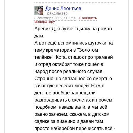
Денис Леонтьев
Грандмастер
8 сентября 2009 в 02:57
Сообщить
модератору
Аревик Д, я лутче сцылку на роман
дам.
А вот ещё вспомнились шуточки на
тему крематория в "Золотом
телёнке". Кста, стишок про трамвай
и отряд октябрят тоже пошёл в
народ после реального случая.
Странно, но связанное со смертью
зачастую веселит людей. Нам в
детстве вообще запрещали
разговаривать о скелетах и прочем
подобном, наказывали, а мы всё
равно залезем, скажем, в детском
садике за пианино и давай там
просто наберебой перечислять всё -