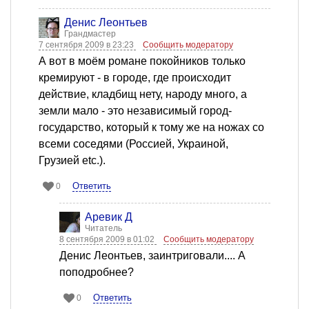
Денис Леонтьев
Грандмастер
7 сентября 2009 в 23:23
Сообщить модератору
А вот в моём романе покойников только
кремируют - в городе, где происходит
действие, кладбищ нету, народу много, а
земли мало - это независимый город-
государство, который к тому же на ножах со
всеми соседями (Россией, Украиной,
Грузией etc.).
Ответить
0
Аревик Д
Читатель
8 сентября 2009 в 01:02
Сообщить модератору
Денис Леонтьев, заинтриговали.... А
поподробнее?
Ответить
0