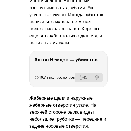
многочисленными острыми,
изогнутыми назад зубами. Уж
укусит, так укусит. Иногда зубы так
велики, что мурена не может
полностью закрыть рот. Хорошо
еще, что зубов только один ряд, а
не так, как у акулы.
Антон Немцов — убийство Бориса Немцова, переезд в Дубай, семья и политика
РЕКЛАМА
РЕКЛАМА
РЕКЛАМА
РЕКЛАМА
40.7 тыс. просмотров
45
Жаберные щели и наружные
жаберные отверстия узкие. На
верхней стороне рыла видны
небольшие трубочки — передние и
задние носовые отверстия.