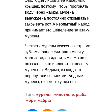
Эволюция лишила ее жаберных
крышек, поэтому, чтобы прогонять
воду через жабры, мурена
вынуждена постоянно открывать и
закрывать рот. А неопытный народ
принимает это шевеление за атаку
мурены.
Челюсти мурены усажены острыми
зубками, ранее считавшимися у
многих видов ядовитыми. Но вот
оказалось, что и ядовитых желез у
мурен нет. Видимо, их когда-то
перепутали со змеями. Бедные
мурены, ничего-то у них нет.
Теги:
мурены
,
животные
,
рыба
,
море
,
жабры